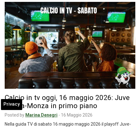
Calcio in tv oggi, 16 maggio 2026: Juve
Privacy
Stabia-Monza in primo piano
Posted by
Marina Denegri
-
16 Maggio 2026
Nella guida TV di sabato 16 maggio maggio 2026 il playoff Juve-
Stabia sarà trasmessa in…