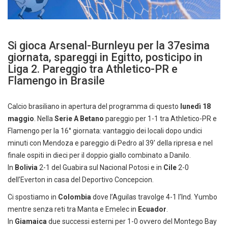
Si gioca Arsenal-Burnleyu per la 37esima
giornata, spareggi in Egitto, posticipo in
Liga 2. Pareggio tra Athletico-PR e
Flamengo in Brasile
Calcio brasiliano in apertura del programma di questo
lunedì 18
maggio
. Nella
Serie A Betano
pareggio per 1-1 tra Athletico-PR e
Flamengo per la 16° giornata: vantaggio dei locali dopo undici
minuti con Mendoza e pareggio di Pedro al 39′ della ripresa e nel
finale ospiti in dieci per il doppio giallo combinato a Danilo.
In
Bolivia
2-1 del Guabira sul Nacional Potosi e in
Cile
2-0
dell’Everton in casa del Deportivo Concepcion.
Ci spostiamo in
Colombia
dove l’Aguilas travolge 4-1 l’Ind. Yumbo
mentre senza reti tra Manta e Emelec in
Ecuador
.
In
Giamaica
due successi esterni per 1-0 ovvero del Montego Bay