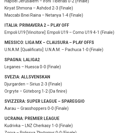
Hapoel Jerusalem – Ironi Tiberias 0-2 (Finale)
Kiryat Shmona – Ashdod 2-3 (Finale)
Maccabi Bnei Raina – Netanya 1-4 (Finale)
ITALIA: PRIMAVERA 2 – PLAY OFF
Empoli U19 [Vincitore]: Empoli U19 – Como U19 4-1 (Finale)
MESSICO: LIGA MX – CLAUSURA – PLAY OFFS
U.N.A.M. [Qualificato]: U.N.A.M. – Pachuca 1-0 (Finale)
SPAGNA: LALIGA2
Leganes – Huesca 0-0 (Finale)
SVEZIA: ALLSVENSKAN
Djurgarden – Sirius 2-3 (Finale)
Orgryte – Göteborg 1-2 (Da finire)
SVIZZERA: SUPER LEAGUE – SPAREGGIO
Aarau – Grasshoppers 0-0 (Finale)
UCRAINA: PREMIER LEAGUE
Kudrivka – LNZ Cherkasy 1-0 (Finale)
Zorya – Polissya Zhytomyr 0-0 (Finale)