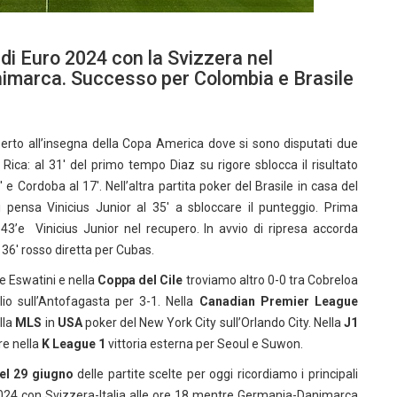
e di Euro 2024 con la Svizzera nel
nimarca. Successo per Colombia e Brasile
perto all’insegna della Copa America dove si sono disputati due
Rica: al 31′ del primo tempo Diaz su rigore sblocca il risultato
e Cordoba al 17′. Nell’altra partita poker del Brasile in casa del
i pensa Vinicius Junior al 35′ a sbloccare il punteggio. Prima
43’e Vinicius Junior nel recupero. In avvio di ripresa accorda
 36′ rosso diretta per Cubas.
e Eswatini e nella
Coppa del Cile
troviamo altro 0-0 tra Cobreloa
io sull’Antofagasta per 3-1. Nella
Canadian Premier League
lla
MLS
in
USA
poker del New York City sull’Orlando City. Nella
J1
re nella
K League 1
vittoria esterna per Seoul e Suwon.
del 29 giugno
delle partite scelte per oggi ricordiamo i principali
i 2024 con Svizzera-Italia alle ore 18 mentre Germania-Danimarca