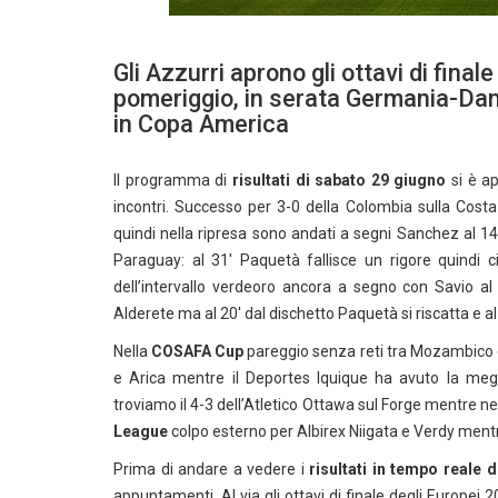
Gli Azzurri aprono gli ottavi di final
pomeriggio, in serata Germania-Da
in Copa America
Il programma di
risultati di
sabato 29 giugno
si è a
incontri. Successo per 3-0 della Colombia sulla Costa 
quindi nella ripresa sono andati a segni Sanchez al 14′ 
Paraguay: al 31′ Paquetà fallisce un rigore quindi c
dell’intervallo verdeoro ancora a segno con Savio al 
Alderete ma al 20′ dal dischetto Paquetà si riscatta e al
Nella
COSAFA Cup
pareggio senza reti tra Mozambico 
e Arica mentre il Deportes Iquique ha avuto la megl
troviamo il 4-3 dell’Atletico Ottawa sul Forge mentre ne
League
colpo esterno per Albirex Niigata e Verdy ment
Prima di andare a vedere i
risultati in tempo reale 
appuntamenti. Al via gli ottavi di finale degli Europe