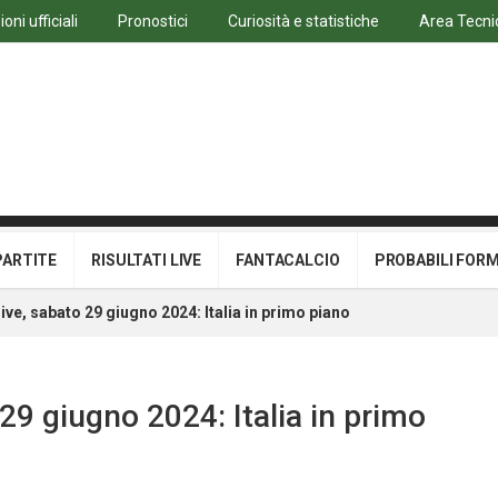
ni ufficiali
Pronostici
Curiosità e statistiche
Area Tecni
PARTITE
RISULTATI LIVE
FANTACALCIO
PROBABILI FOR
 live, sabato 29 giugno 2024: Italia in primo piano
o 29 giugno 2024: Italia in primo