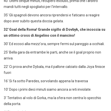
40' Ultimi cinque minuti, recupero escluso, prima che l'arbitro
mandi tutti negli spogliatoi per l'intervallo.
35' Gli spagnoli devono ancora riprendersi e faticano a reagire
dopo aver subito questa doccia gelata.
32' Goal della Roma! Grande sigillo di Dovbyk, che incoccia su
un ottimo cross di Angelino con il mancino!
30' Ed eccoci alla mezz'ora, sempre fermi sul pareggio a occhiali.
25' Bella gara da entrambe le parti, anche se il goal proprio non
arriva.
22' Ci prova anche Dybala, ma il pallone calciato dalla Joya finisce
fuori
16' Si fa sotto Paredes, sorvolando appena la traversa
10' Dopo i primi dieci minuti siamo ancora a reti inviolate.
3' Tentativo al volo di Gorka, ma la sfera non centra lo specchio
della porta.