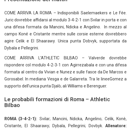
COME ARRIVA LA ROMA – Indisponibili Saelemaekers e Le Fée.
Juric dovrebbe affidarsi al modulo 3-4-2-1 con Svilar in porta e con
una difesa formata da Mancini, Ndicka e Angelino. In mezzo al
campo Koné e Cristante mentre sulle corsie esterne dovrebbero
agire Celik e El Shaarawy. Unica punta Dobvyk, supportata da
Dybala e Pellegrini.
COME ARRIVA L’ATHLETIC BILBAO – Valverde dovrebbe
rispondere col modulo 4-2-3-1 con Agirrezabala e con una difesa
formata al centro da Vivian e Nunez e sulle fasce da De Marcos e
Gorosabel. In mediana Vesga e de Galarreta. Tra le lineeGomez a
supporto dell’unica punta Djalò; ali Williams e Berenguer.
Le probabili formazioni di Roma – Athletic
Bilbao
ROMA (3-4-2-1):
Svilar; Mancini, Ndicka, Angelino; Celik, Konè,
Cristante, El Shaarawy; Dybala, Pellegrini; Dovbyk.
Allenatore: