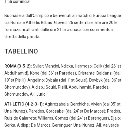
1' Si comincia!
Buonasera dall'Olimpico e benvenuti al match di Europa League
tra Roma e Athletic Bilbao. Giovedì 26 settembre alle ore 20 le
formazioni ufficiali, dalle ore 21 la cronaca con commento in
diretta della partita.
TABELLINO
ROMA (3-5-2):
Svilar; Mancini, Ndicka, Hermoso; Celik (dal 26' st
Abdulhamid), Kone (dal 36' st Paredes), Cristante, Baldanzi (dal
19' st Pisilli), Angelino; Dybala (dal 1' st Soulé), Dovbyk (dal 36' st
Shomurodov). A disp.: Soulé, Pisilli, Abdulhamid, Paredes,
Shomurodov. All. Juric
ATHLETIC (4-2-3-1):
Agirrezabala; Berchiche, Vivian (dal 35' st
Unai Nunez), Paredes, Gorosabel (dal 24' st De Marcos); Prados,
Ruiz de Galarreta; Williams, Gomez (dal 24' st Berenguer), Djalo;
Gorka. A disp.: De Marcos, Berenguer, Unai Nunez. All. Valverde