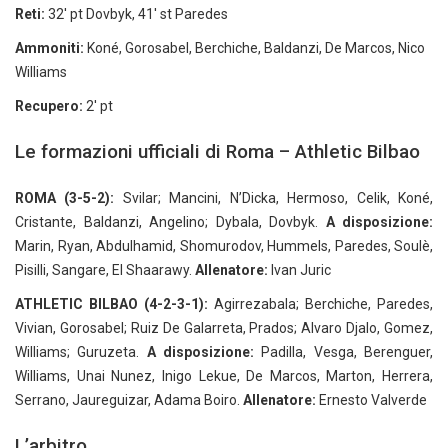
Reti:
32' pt Dovbyk, 41' st Paredes
Ammoniti:
Koné, Gorosabel, Berchiche, Baldanzi, De Marcos, Nico
Williams
Recupero:
2' pt
Le formazioni ufficiali di Roma – Athletic Bilbao
ROMA (3-5-2):
Svilar; Mancini, N’Dicka, Hermoso, Celik, Koné,
Cristante, Baldanzi, Angelino; Dybala, Dovbyk.
A disposizione:
Marin, Ryan, Abdulhamid, Shomurodov, Hummels, Paredes, Soulè,
Pisilli, Sangare, El Shaarawy.
Allenatore:
Ivan Juric
ATHLETIC BILBAO (4-2-3-1):
Agirrezabala; Berchiche, Paredes,
Vivian, Gorosabel; Ruiz De Galarreta, Prados; Alvaro Djalo, Gomez,
Williams; Guruzeta.
A disposizione:
Padilla, Vesga, Berenguer,
Williams, Unai Nunez, Inigo Lekue, De Marcos, Marton, Herrera,
Serrano, Jaureguizar, Adama Boiro.
Allenatore:
Ernesto Valverde
L’arbitro