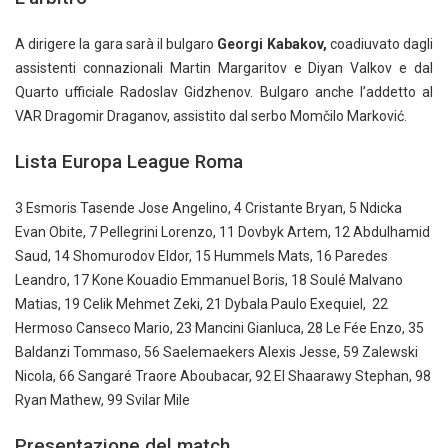
A dirigere la gara sarà il bulgaro
Georgi Kabakov,
coadiuvato dagli
assistenti connazionali Martin Margaritov e Diyan Valkov e dal
Quarto ufficiale Radoslav Gidzhenov. Bulgaro anche l’addetto al
VAR Dragomir Draganov, assistito dal serbo Momčilo Marković.
Lista Europa League Roma
3 Esmoris Tasende Jose Angelino, 4 Cristante Bryan, 5 Ndicka
Evan Obite, 7 Pellegrini Lorenzo, 11 Dovbyk Artem, 12 Abdulhamid
Saud, 14 Shomurodov Eldor, 15 Hummels Mats, 16 Paredes
Leandro, 17 Kone Kouadio Emmanuel Boris, 18 Soulé Malvano
Matias, 19 Celik Mehmet Zeki, 21 Dybala Paulo Exequiel, 22
Hermoso Canseco Mario, 23 Mancini Gianluca, 28 Le Fée Enzo, 35
Baldanzi Tommaso, 56 Saelemaekers Alexis Jesse, 59 Zalewski
Nicola, 66 Sangaré Traore Aboubacar, 92 El Shaarawy Stephan, 98
Ryan Mathew, 99 Svilar Mile
Presentazione del match