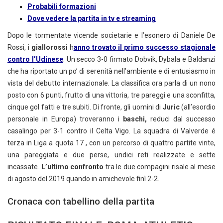
Probabili formazioni
Dove vedere la partita in tv e streaming
Dopo le tormentate vicende societarie e l’esonero di Daniele De
Rossi, i
giallorossi
h
anno trovato il primo successo stagionale
contro l’Udinese
. Un secco 3-0 firmato Dobvik, Dybala e Baldanzi
che ha riportato un po’ di serenità nell’ambiente e di entusiasmo in
vista del debutto internazionale. La classifica ora parla di un nono
posto con 6 punti, frutto di una vittoria, tre pareggi e una sconfitta,
cinque gol fatti e tre subiti. Di fronte, gli uomini di
Juric
(all’esordio
personale in Europa) troveranno i
baschi,
reduci dal successo
casalingo per 3-1 contro il Celta Vigo. La squadra di Valverde é
terza in Liga a quota 17 , con un percorso di quattro partite vinte,
una pareggiata e due perse, undici reti realizzate e sette
incassate.
L’ultimo confronto
tra le due compagini risale al mese
di agosto del 2019 quando in amichevole finì 2-2.
Cronaca con tabellino della partita