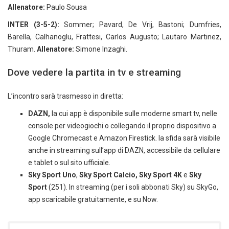
Allenatore:
Paulo Sousa
INTER (3-5-2):
Sommer; Pavard, De Vrij, Bastoni; Dumfries,
Barella, Calhanoglu, Frattesi, Carlos Augusto; Lautaro Martinez,
Thuram.
Allenatore:
Simone Inzaghi.
Dove vedere la partita in tv e streaming
L’incontro sarà trasmesso in diretta:
DAZN,
la cui app è disponibile sulle moderne smart tv, nelle
console per videogiochi o collegando il proprio dispositivo a
Google Chromecast e Amazon Firestick. la sfida sarà visibile
anche in streaming sull’app di DAZN, accessibile da cellulare
e tablet o sul sito ufficiale.
Sky Sport Uno
,
Sky Sport Calcio, Sky Sport 4K
e
Sky
Sport
(251). In streaming (per i soli abbonati Sky) su SkyGo,
app scaricabile gratuitamente, e su Now.