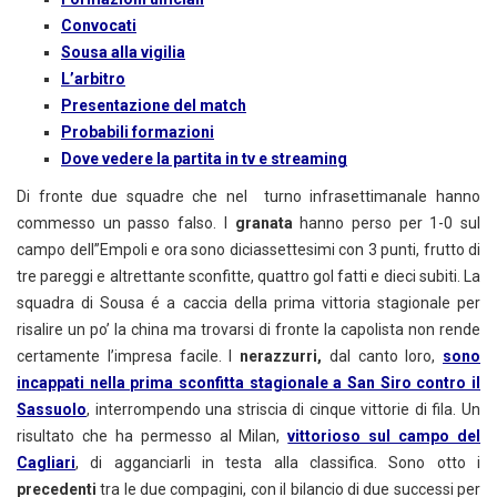
Convocati
Sousa alla vigilia
L’arbitro
Presentazione del match
Probabili formazioni
Dove vedere la partita in tv e streaming
Di fronte due squadre che nel turno infrasettimanale hanno
commesso un passo falso. I
granata
hanno perso per 1-0 sul
campo dell”Empoli e ora sono diciassettesimi con 3 punti, frutto di
tre pareggi e altrettante sconfitte, quattro gol fatti e dieci subiti. La
squadra di Sousa é a caccia della prima vittoria stagionale per
risalire un po’ la china ma trovarsi di fronte la capolista non rende
certamente l’impresa facile. I
nerazzurri,
dal canto loro,
sono
incappati nella prima sconfitta stagionale a San Siro contro il
Sassuolo
, interrompendo una striscia di cinque vittorie di fila. Un
risultato che ha permesso al Milan,
vittorioso sul campo del
Cagliari
, di agganciarli in testa alla classifica. Sono otto i
precedenti
tra le due compagini, con il bilancio di due successi per