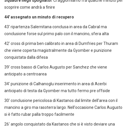
Squadre negli spogliatoi
. Ci aggiorniamo fra qualche minuto per
scoprire come andrà a finire
44' assegnato un minuto di recupero
43' ripartenza Salernitana conclusa in area da Cabral ma
conclusione forse sul primo palo con il mancino, sfera alta
42' cross di prima ben calibrato in area di Dumfries per Thuram
che viene coperta magistralmente da Gyomber e punizione
conquistata dalla difesa
39' cross basso di Carlos Augusto per Sanchez che viene
anticipato a centroarea
34' punizione di Calhanoglu inserimento in area di Acerbi
anticipato di testa da Gyomber ma tutto fermo pre offside
30' conclusione pericolosa di Kastanos dal limite dell'area con il
mancino a giro ma rasoterra largo. Nell'occasione Carlos Augusto
si è fatto rubar palla troppo facilmente
26' angolo conquistato da Kastanos che si è visto deviare una