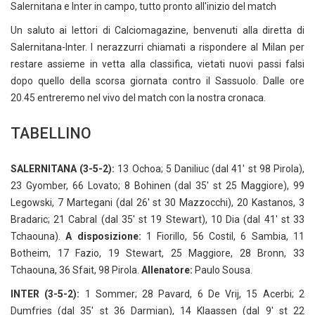
Salernitana e Inter in campo, tutto pronto all'inizio del match
Un saluto ai lettori di Calciomagazine, benvenuti alla diretta di
Salernitana-Inter. I nerazzurri chiamati a rispondere al Milan per
restare assieme in vetta alla classifica, vietati nuovi passi falsi
dopo quello della scorsa giornata contro il Sassuolo. Dalle ore
20.45 entreremo nel vivo del match con la nostra cronaca.
TABELLINO
SALERNITANA (3-5-2):
13 Ochoa; 5 Daniliuc (dal 41' st 98 Pirola),
23 Gyomber, 66 Lovato; 8 Bohinen (dal 35' st 25 Maggiore), 99
Legowski, 7 Martegani (dal 26' st 30 Mazzocchi), 20 Kastanos, 3
Bradaric; 21 Cabral (dal 35' st 19 Stewart), 10 Dia (dal 41' st 33
Tchaouna).
A disposizione:
1 Fiorillo, 56 Costil, 6 Sambia, 11
Botheim, 17 Fazio, 19 Stewart, 25 Maggiore, 28 Bronn, 33
Tchaouna, 36 Sfait, 98 Pirola.
Allenatore:
Paulo Sousa.
INTER (3-5-2):
1 Sommer; 28 Pavard, 6 De Vrij, 15 Acerbi; 2
Dumfries (dal 35' st 36 Darmian), 14 Klaassen (dal 9' st 22