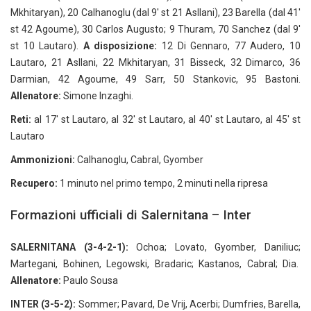
Mkhitaryan), 20 Calhanoglu (dal 9' st 21 Asllani), 23 Barella (dal 41'
st 42 Agoume), 30 Carlos Augusto; 9 Thuram, 70 Sanchez (dal 9'
st 10 Lautaro).
A disposizione:
12 Di Gennaro, 77 Audero, 10
Lautaro, 21 Asllani, 22 Mkhitaryan, 31 Bisseck, 32 Dimarco, 36
Darmian, 42 Agoume, 49 Sarr, 50 Stankovic, 95 Bastoni.
Allenatore:
Simone Inzaghi.
Reti:
al 17' st Lautaro, al 32' st Lautaro, al 40' st Lautaro, al 45' st
Lautaro
Ammonizioni:
Calhanoglu, Cabral, Gyomber
Recupero:
1 minuto nel primo tempo, 2 minuti nella ripresa
Formazioni ufficiali di Salernitana – Inter
SALERNITANA (3-4-2-1):
Ochoa; Lovato, Gyomber, Daniliuc;
Martegani, Bohinen, Legowski, Bradaric; Kastanos, Cabral; Dia.
Allenatore:
Paulo Sousa
INTER (3-5-2):
Sommer; Pavard, De Vrij, Acerbi; Dumfries, Barella,