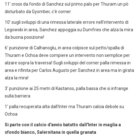
11' cross da fondo di Sanchez sul primo palo per Thuram un pò
disturbato da Gyomber, c'è corner
10' sugli sviluppi di una rimessa laterale errore nell'intervento di
Legowski in area, Sanchez appoggia su Dumfries che alza la mira
da buona posizione!
6' punizione di Calhanoglu, in area colpisce sul petto/spalla di
Thuram e Ochoa deve compiere un intervento non semplice per
alzare sopra la traversa! Sugli sviluppi del corner palla rimessa in
area e rifinita per Carlos Augusto per Sanchez in area ma in girata
alza la mira!
3' punizione ai 25 metri di Kastanos, palla bassa che si infrange
sulla barriera
1' palla recuperata alta dall'Inter ma Thuram calcia debole su
Ochoa
Si parte con il calcio d'avvio batutto dall'Inter in maglia a
sfondo bianco, Salernitana in quella granata