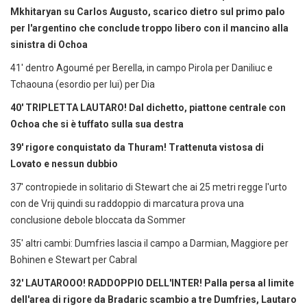
Mkhitaryan su Carlos Augusto, scarico dietro sul primo palo
per l'argentino che conclude troppo libero con il mancino alla
sinistra di Ochoa
41' dentro Agoumé per Berella, in campo Pirola per Daniliuc e
Tchaouna (esordio per lui) per Dia
40' TRIPLETTA LAUTARO! Dal dichetto, piattone centrale con
Ochoa che si è tuffato sulla sua destra
39' rigore conquistato da Thuram! Trattenuta vistosa di
Lovato e nessun dubbio
37' contropiede in solitario di Stewart che ai 25 metri regge l'urto
con de Vrij quindi su raddoppio di marcatura prova una
conclusione debole bloccata da Sommer
35' altri cambi: Dumfries lascia il campo a Darmian, Maggiore per
Bohinen e Stewart per Cabral
32' LAUTAROOO! RADDOPPIO DELL'INTER! Palla persa al limite
dell'area di rigore da B
radaric scambio a tre Dumfries, Lautaro