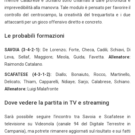
mentre Calabrese e Schiano sono chiamati a dare profondità e
imprevedibilità alla manovra. Tale modulo è pensato per favorire il
controllo del centrocampo, la creatività del trequartista e i due
attaccanti per un gioco offensivo diretto e concreto.
Le probabili formazioni
SAVOIA (3-4-2-1):
De Lorenzo; Forte, Checa, Cadili; Schiavi, Di
Leva, Sellaf, Maggiore; Meola, Guida; Favetta.
Allenatore:
Raimondo Catalano.
SCAFATESE (4-3-1-2):
Diallo; Bonaiuto, Rocco, Martinello,
Delicato; Thiam, Capparelli, Ndiaye; Sarjo; Calabrese, Schiano.
Allenatore:
Luigi Malafronte
Dove vedere la partita in TV e streaming
Sarà possibile seguire l’incontro tra Savoia e Scafatese in
televisione su Videonola (canale 94 del Digitale Terrestre
in
Campania), ma potrete rimanere aggiornati sul risultato e sui fatti