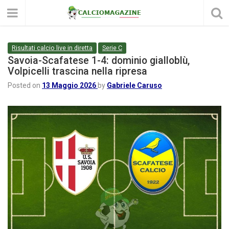
Risultati calcio live in diretta
Serie C
Savoia-Scafatese 1-4: dominio gialloblù,
Volpicelli trascina nella ripresa
Posted on
13 Maggio 2026
by
Gabriele Caruso