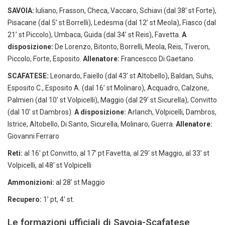
SAVOIA:
Iuliano, Frasson, Checa, Vaccaro, Schiavi (dal 38’ st Forte),
Pisacane (dal 5’ st Borrelli), Ledesma (dal 12’ st Meola), Fiasco (dal
21’ st Piccolo), Umbaca, Guida (dal 34’ st Reis), Favetta.
A
disposizione:
De Lorenzo, Bitonto, Borrelli, Meola, Reis, Tiveron,
Piccolo, Forte, Esposito.
Allenatore:
Francescco Di Gaetano.
SCAFATESE:
Leonardo, Faiello (dal 43’ st Altobello), Baldan, Suhs,
Esposito C., Esposito A. (dal 16’ st Molinaro), Acquadro, Calzone,
Palmieri (dal 10’ st Volpicelli), Maggio (dal 29’ st Sicurella), Convitto
(dal 10’ st Dambros).
A disposizione:
Arlanch, Volpicelli, Dambros,
Istrice, Altobello, Di Santo, Sicurella, Molinaro, Guerra.
Allenatore:
Giovanni Ferraro
Reti:
al 16′ pt Convitto, al 17′ pt Favetta, al 29′ st Maggio, al 33′ st
Volpicelli, al 48′ st Volpicelli
Ammonizioni:
al 28’ st Maggio
Recupero:
1’ pt, 4’ st.
Le formazioni ufficiali di Savoia-Scafatese