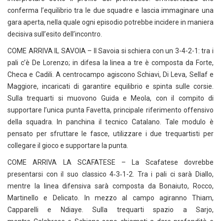
conferma l’equilibrio tra le due squadre e lascia immaginare una
gara aperta, nella quale ogni episodio potrebbe incidere in maniera
decisiva sull’esito dell’incontro.
COME ARRIVA IL SAVOIA – Il Savoia si schiera con un 3-4-2-1: tra i
pali c’è De Lorenzo; in difesa la linea a tre è composta da Forte,
Checa e Cadili. A centrocampo agiscono Schiavi, Di Leva, Sellaf e
Maggiore, incaricati di garantire equilibrio e spinta sulle corsie.
Sulla trequarti si muovono Guida e Meola, con il compito di
supportare l’unica punta Favetta, principale riferimento offensivo
della squadra. In panchina il tecnico Catalano. Tale modulo è
pensato per sfruttare le fasce, utilizzare i due trequartisti per
collegare il gioco e supportare la punta.
COME ARRIVA LA SCAFATESE – La Scafatese dovrebbe
presentarsi con il suo classico 4‑3‑1-2. Tra i pali ci sarà Diallo,
mentre la linea difensiva sarà composta da Bonaiuto, Rocco,
Martinello e Delicato. In mezzo al campo agiranno Thiam,
Capparelli e Ndiaye. Sulla trequarti spazio a Sarjo,