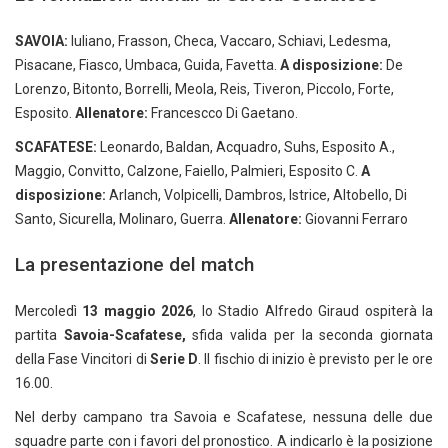
SAVOIA:
Iuliano, Frasson, Checa, Vaccaro, Schiavi, Ledesma,
Pisacane, Fiasco, Umbaca, Guida, Favetta.
A disposizione:
De
Lorenzo, Bitonto, Borrelli, Meola, Reis, Tiveron, Piccolo, Forte,
Esposito.
Allenatore:
Francescco Di Gaetano.
SCAFATESE:
Leonardo, Baldan, Acquadro, Suhs, Esposito A.,
Maggio, Convitto, Calzone, Faiello, Palmieri, Esposito C.
A
disposizione:
Arlanch, Volpicelli, Dambros, Istrice, Altobello, Di
Santo, Sicurella, Molinaro, Guerra.
Allenatore:
Giovanni Ferraro
La presentazione del match
Mercoledì
13 maggio 2026
, lo Stadio Alfredo Giraud ospiterà la
partita
Savoia-Scafatese,
sfida valida per la seconda giornata
della Fase Vincitori di
Serie D
. Il fischio di inizio è previsto per le ore
16.00.
Nel derby campano tra Savoia e Scafatese, nessuna delle due
squadre parte con i favori del pronostico. A indicarlo è la posizione