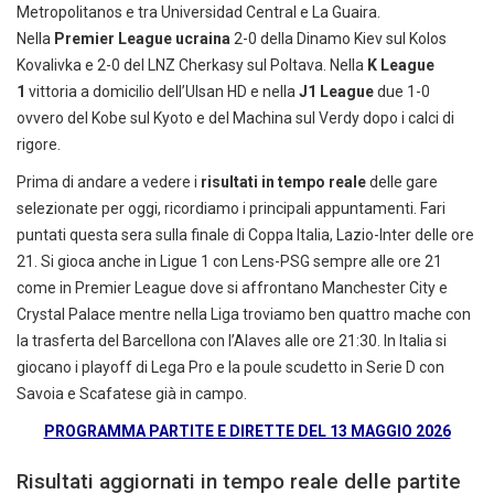
Metropolitanos e tra Universidad Central e La Guaira.
Nella
Premier League ucraina
2-0 della Dinamo Kiev sul Kolos
Kovalivka e 2-0 del LNZ Cherkasy sul Poltava. Nella
K League
1
vittoria a domicilio dell’Ulsan HD e nella
J1 League
due 1-0
ovvero del Kobe sul Kyoto e del Machina sul Verdy dopo i calci di
rigore.
Prima di andare a vedere i
risultati in tempo reale
delle gare
selezionate per oggi, ricordiamo i principali appuntamenti. Fari
puntati questa sera sulla finale di Coppa Italia, Lazio-Inter delle ore
21. Si gioca anche in Ligue 1 con Lens-PSG sempre alle ore 21
come in Premier League dove si affrontano Manchester City e
Crystal Palace mentre nella Liga troviamo ben quattro mache con
la trasferta del Barcellona con l’Alaves alle ore 21:30. In Italia si
giocano i playoff di Lega Pro e la poule scudetto in Serie D con
Savoia e Scafatese già in campo.
PROGRAMMA PARTITE E DIRETTE DEL 13 MAGGIO 2026
Risultati aggiornati in tempo reale delle partite