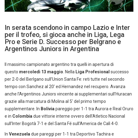
In serata scendono in campo Lazio e Inter
per il trofeo, si gioca anche in Liga, Lega
Pro e Serie D. Successo per Belgrano e
Argentinos Juniors in Argentina
Il massimo campionato argentino tra quelli in apertura di
questo
mercoledì 13 maggio
. Nella
Liga Profesional
successo
per 2-0 del Berlgano sull’Union Santa Fe: reti tutte nel secondo
tempo con Sanchez al 20′ ed Hernandez nel recupero. Avanza
anche l’Argentinos Juniors vincente ai supplementari sull’Huracan
grazie alla marcatura di Molina al 5′ del primo tempo
supplementare. In
Bolivia
pareggio per 1-1 tra Aurora e Real Oruro
e in
Colombia
due vittorie interne ovvero dell’Atletico Nacional
sull’Inter Bogotà 7-1 e del Santa Fé sull’America de Calì 4-0.
In
Venezuela
due pareggi per 1-1 tra Deportivo Tachira e