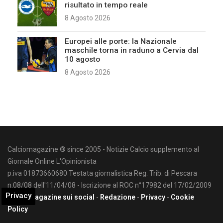
risultato in tempo reale
8 Agosto 2026
Europei alle porte: la Nazionale
maschile torna in raduno a Cervia dal
10 agosto
8 Agosto 2026
Calciomagazine ® since 2005 - Notizie Calcio supplemento al
Giornale Online L'Opinionista
p.iva 01873660680 Testata giornalistica Reg. Trib. di Pescara
n.08/08 dell'11/04/08 - Iscrizione al ROC n°17982 del 17/02/2009
Privacy
Calciomagazine sui social
-
Redazione
-
Privacy
-
Cookie
Policy