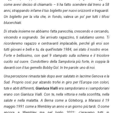
come avevi deciso di chiamarlo – ti ha fatto scendere dal treno a 58
anni, strappando infame il tuo biglietto per nuovi orizzonti e traguardi.
Un biglietto per la vita che, in fondo, valeva un po’ per tutti i tifosi
blucerchiati.
Di strada insieme ne abbiamo fatta parecchia, crescendo e cercando,
vincendo e sognando. Sei arrivato ragazzino, ti salutiamo uomo. Ti
ricorderemo ragazzo e centravanti implacabile, perché gli eroi son
tutti giovani e belli e tu, da quell’estate 1984, sei stato il nostro eroe.
Forte e bellissimo, con quel 9 stampato sulla schiena e il tricolore
cucito sul cuore. Condottiero della Sampdoria più forte, in coppia là
davanti con il tuo gemello Bobby Gol. In tre parole: uno di noi.
Una percezione rimasta tale dopo aver salutato in lacrime Genova e la
Sud. Proprio così: pur alzando trofei in giro per l’Europa con colori,
tute e abiti differenti,
Gianluca Vialli
era sampdoriano e i sampdoriani
erano con Gianluca Vialli. Con te, nella vittoria e nella sconfitta, nella
salute e nella malattia. A Berna come a Göteborg, a Marassi il 19
maggio 1991 come a Wembley un anno e un giorno più tardi. O come
ancora a Wembley ma nel luglio 2021: c’eravamo tutti in