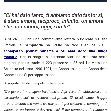
“Ci hai dato tanto, ti abbiamo dato tanto: sì,
è stato amore, reciproco, infinito. Un amore
che non morirà, oggi, con te”
GENOVA – Con una commovente lettera pubblicata sul sito
ufficiale la
Sampdoria
ha voluto salutare
Gianluca Vialli
,
scomparso prematuramente a 58 anni dopo una lunga
malattia
. Con la maglia blucerchiata Vialli ha disputato sette
stagioni, per un totale di 223 presenze e 85 reti. Ha vinto uno
Scudetto nell’anno 1990-1991, tre Coppa Italia e Una Coppa delle
Coppe e una Supercoppa italiana.
Di seguito il testo integrale della lettera:
“
C’è già chi ti immagina tra Paolo e Vuja, felici di riabbracciarti ma
altrettanto stupiti di rivederti così presto. Sì, presto
Luca.
Troppo
presto. Dicono che non si sia mai pronti per salutare un compagno di
viaggio e, purtroppo, è davvero così. Il tuo compagno di viaggio –