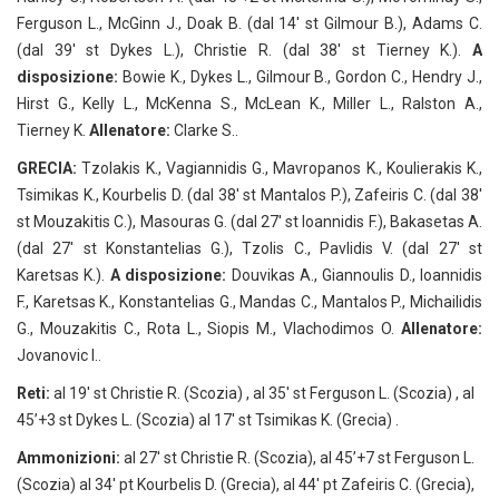
Ferguson L., McGinn J., Doak B. (dal 14′ st Gilmour B.), Adams C.
(dal 39′ st Dykes L.), Christie R. (dal 38′ st Tierney K.).
A
disposizione:
Bowie K., Dykes L., Gilmour B., Gordon C., Hendry J.,
Hirst G., Kelly L., McKenna S., McLean K., Miller L., Ralston A.,
Tierney K.
Allenatore:
Clarke S..
GRECIA:
Tzolakis K., Vagiannidis G., Mavropanos K., Koulierakis K.,
Tsimikas K., Kourbelis D. (dal 38′ st Mantalos P.), Zafeiris C. (dal 38′
st Mouzakitis C.), Masouras G. (dal 27′ st Ioannidis F.), Bakasetas A.
(dal 27′ st Konstantelias G.), Tzolis C., Pavlidis V. (dal 27′ st
Karetsas K.).
A disposizione:
Douvikas A., Giannoulis D., Ioannidis
F., Karetsas K., Konstantelias G., Mandas C., Mantalos P., Michailidis
G., Mouzakitis C., Rota L., Siopis M., Vlachodimos O.
Allenatore:
Jovanovic I..
Reti:
al 19′ st Christie R. (Scozia) , al 35′ st Ferguson L. (Scozia) , al
45’+3 st Dykes L. (Scozia) al 17′ st Tsimikas K. (Grecia) .
Ammonizioni:
al 27′ st Christie R. (Scozia), al 45’+7 st Ferguson L.
(Scozia) al 34′ pt Kourbelis D. (Grecia), al 44′ pt Zafeiris C. (Grecia),