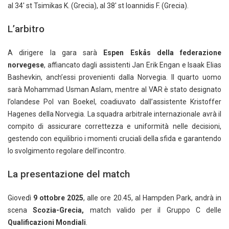
al 34′ st Tsimikas K. (Grecia), al 38′ st Ioannidis F. (Grecia).
L’arbitro
A dirigere la gara sarà
Espen Eskås della federazione
norvegese
, affiancato dagli assistenti Jan Erik Engan e Isaak Elias
Bashevkin, anch’essi provenienti dalla Norvegia. Il quarto uomo
sarà Mohammad Usman Aslam, mentre al VAR è stato designato
l’olandese Pol van Boekel, coadiuvato dall’assistente Kristoffer
Hagenes della Norvegia. La squadra arbitrale internazionale avrà il
compito di assicurare correttezza e uniformità nelle decisioni,
gestendo con equilibrio i momenti cruciali della sfida e garantendo
lo svolgimento regolare dell’incontro.
La presentazione del match
Giovedì
9 ottobre 2025
, alle ore 20.45, al Hampden Park, andrà in
scena
Scozia-Grecia,
match valido per il Gruppo C delle
Qualificazioni Mondiali
.