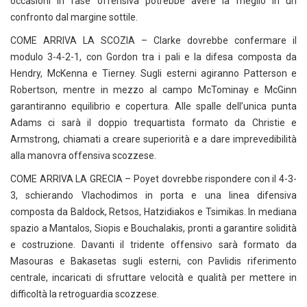
occasioni in fase offensiva potrebbe avere la meglio in un
confronto dal margine sottile.
COME ARRIVA LA SCOZIA – Clarke dovrebbe confermare il
modulo 3-4-2-1, con Gordon tra i pali e la difesa composta da
Hendry, McKenna e Tierney. Sugli esterni agiranno Patterson e
Robertson, mentre in mezzo al campo McTominay e McGinn
garantiranno equilibrio e copertura. Alle spalle dell’unica punta
Adams ci sarà il doppio trequartista formato da Christie e
Armstrong, chiamati a creare superiorità e a dare imprevedibilità
alla manovra offensiva scozzese.
COME ARRIVA LA GRECIA – Poyet dovrebbe rispondere con il 4-3-
3, schierando Vlachodimos in porta e una linea difensiva
composta da Baldock, Retsos, Hatzidiakos e Tsimikas. In mediana
spazio a Mantalos, Siopis e Bouchalakis, pronti a garantire solidità
e costruzione. Davanti il tridente offensivo sarà formato da
Masouras e Bakasetas sugli esterni, con Pavlidis riferimento
centrale, incaricati di sfruttare velocità e qualità per mettere in
difficoltà la retroguardia scozzese.