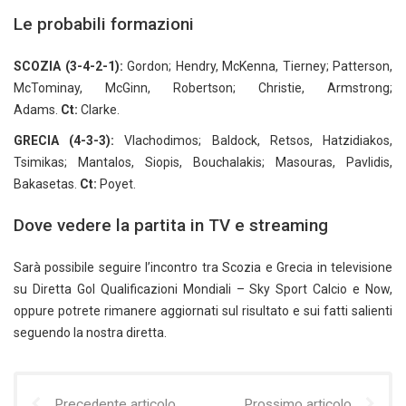
Le probabili formazioni
SCOZIA (3-4-2-1):
Gordon; Hendry, McKenna, Tierney; Patterson,
McTominay, McGinn, Robertson; Christie, Armstrong;
Adams.
Ct:
Clarke.
GRECIA (4-3-3):
Vlachodimos; Baldock, Retsos, Hatzidiakos,
Tsimikas; Mantalos, Siopis, Bouchalakis; Masouras, Pavlidis,
Bakasetas.
Ct:
Poyet.
Dove vedere la partita in TV e streaming
Sarà possibile seguire l’incontro tra Scozia e Grecia in televisione
su Diretta Gol Qualificazioni Mondiali – Sky Sport Calcio e Now,
oppure potrete rimanere aggiornati sul risultato e sui fatti salienti
seguendo la nostra diretta.
Precedente articolo
Prossimo articolo