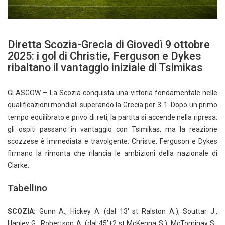
Diretta Scozia-Grecia di Giovedì 9 ottobre
2025: i gol di Christie, Ferguson e Dykes
ribaltano il vantaggio iniziale di Tsimikas
GLASGOW – La Scozia conquista una vittoria fondamentale nelle
qualificazioni mondiali superando la Grecia per 3-1. Dopo un primo
tempo equilibrato e privo di reti, la partita si accende nella ripresa:
gli ospiti passano in vantaggio con Tsimikas, ma la reazione
scozzese è immediata e travolgente. Christie, Ferguson e Dykes
firmano la rimonta che rilancia le ambizioni della nazionale di
Clarke.
Tabellino
SCOZIA:
Gunn A., Hickey A. (dal 13′ st Ralston A.), Souttar J.,
Hanley G., Robertson A. (dal 45’+2 st McKenna S.), McTominay S.,