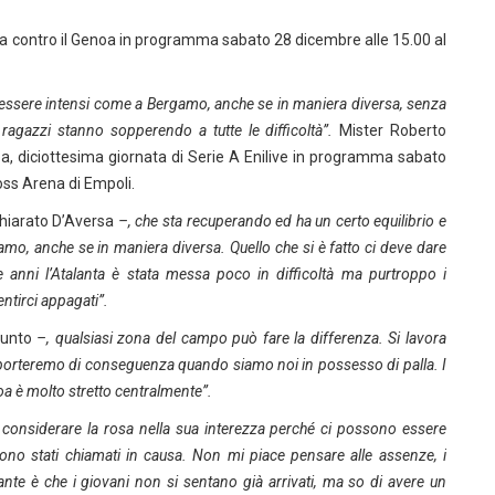
fida contro il Genoa in programma sabato 28 dicembre alle 15.00 al
o essere intensi come a Bergamo, anche se in maniera diversa, senza
ragazzi stanno sopperendo a tutte le difficoltà”.
Mister Roberto
oa, diciottesima giornata di Serie A Enilive in programma sabato
oss Arena di Empoli.
chiarato D’Aversa
–, che sta recuperando ed ha un certo equilibrio e
mo, anche se in maniera diversa. Quello che si è fatto ci deve dare
ue anni l’Atalanta è stata messa poco in difficoltà ma purtroppo i
tirci appagati”.
iunto
–, qualsiasi zona del campo può fare la differenza. Si lavora
omporteremo di conseguenza quando siamo noi in possesso di palla. I
oa è molto stretto centralmente”.
considerare la rosa nella sua interezza perché ci possono essere
sono stati chiamati in causa. Non mi piace pensare alle assenze, i
ante è che i giovani non si sentano già arrivati, ma so di avere un