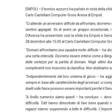
EMPOLI – Il tecnico azzurro ha parlato in vista della s
Carlo Castellani Computer Gross Arena di Empoli.
“Ci attende un avversario difficile da affrontare, dovrem
sentirsi appagati. So di avere un gruppo eccezionale, i 
D’Aversa ha presentato così la sfida tra Empoli e Gen
28 dicembre alle 15.00 al Carlo Castellani Computer Gr
“Domani affrontiamo una squadra molto difficile –
ha di
una certa intensità. Dovremo essere intensi come a Berga
delle certezze per la partita di domani. Negli ultimi d
complimenti non muovono la classifica. Non dobbiamo sen
“Indipendentemente dal loro sistema di gioco –
ha agg
sempre in base alle caratteristiche degli avversari, ci c
duelli sulle fasce possono essere importanti perché il Gen
“A livello numerico siamo questi –
ha concluso
–, devo 
difficoltà. Tutti hanno dimostrato di fare bene quando 
ragazzi stanno sopperendo a tutte le difficoltà. L’import