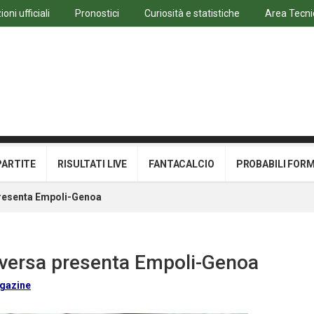
oni ufficiali
Pronostici
Curiosità e statistiche
Area Tecni
PARTITE
RISULTATI LIVE
FANTACALCIO
PROBABILI FOR
presenta Empoli-Genoa
Aversa presenta Empoli-Genoa
gazine