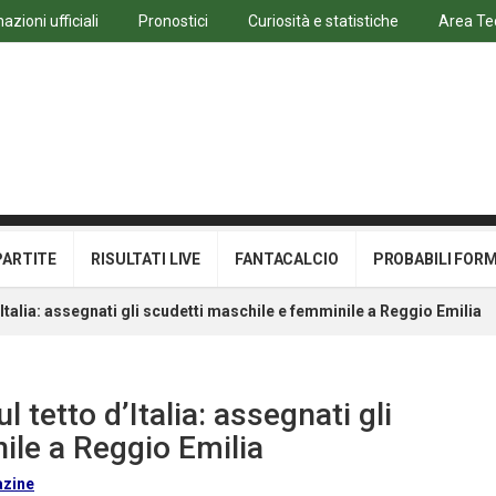
azioni ufficiali
Pronostici
Curiosità e statistiche
Area Te
PARTITE
RISULTATI LIVE
FANTACALCIO
PROBABILI FOR
d’Italia: assegnati gli scudetti maschile e femminile a Reggio Emilia
l tetto d’Italia: assegnati gli
ile a Reggio Emilia
azine