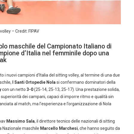
 volley – Credit: FIPAV
tolo maschile del Campionato Italiano di
mpione d’Italia nel femminile dopo una
eak
i nuovi campioni d’Italia del sitting volley, al termine di una due
schile,
I Santi Ortopedie Nola
si confermano dominatori della
y
con un netto
3-0
(25-14, 25-13, 25-17). Una prestazione solida,
 superiorità dei campani, capaci di imporre ritmo e qualità sin
anciata al match, ma l’esperienza e l’organizzazione di Nola
ipav
Massimo Sala
, il direttore tecnico delle nazionali di sitting
la Nazionale maschile
Marcello Marchesi
, che hanno seguito da