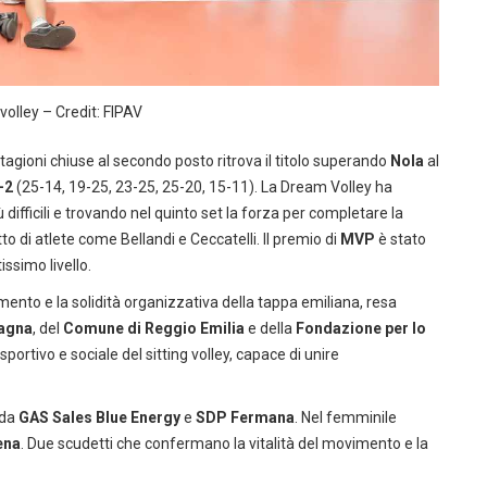
 volley – Credit: FIPAV
tagioni chiuse al secondo posto ritrova il titolo superando
Nola
al
-2
(25-14, 19-25, 23-25, 25-20, 15-11). La Dream Volley ha
ifficili e trovando nel quinto set la forza per completare la
to di atlete come Bellandi e Ceccatelli. Il premio di
MVP
è stato
issimo livello.
mento e la solidità organizzativa della tappa emiliana, resa
agna
, del
Comune di Reggio Emilia
e della
Fondazione per lo
ortivo e sociale del sitting volley, capace di unire
 da
GAS Sales Blue Energy
e
SDP Fermana
. Nel femminile
ena
. Due scudetti che confermano la vitalità del movimento e la