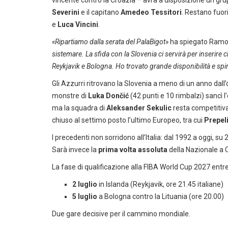
vincente contro la Croazia – avrà a disposizione un gr
Severini
e il capitano
Amedeo Tessitori
. Restano fuori
e
Luca Vincini
.
«Ripartiamo dalla serata del PalaBigot»
ha spiegato Ramo
sistemare. La sfida con la Slovenia ci servirà per inserire ch
Reykjavik e Bologna. Ho trovato grande disponibilità e spir
Gli Azzurri ritrovano la Slovenia a meno di un anno dal
monstre di
Luka Dončić
(42 punti e 10 rimbalzi) sancì l’
ma la squadra di
Aleksander Sekulic
resta competitiva
chiuso al settimo posto l’ultimo Europeo, tra cui
Prepel
I precedenti non sorridono all’Italia: dal 1992 a oggi, su 
Sarà invece la
prima volta assoluta
della Nazionale a C
La fase di qualificazione alla FIBA World Cup 2027 entr
2 luglio
in Islanda (Reykjavik, ore 21.45 italiane)
5 luglio
a Bologna contro la Lituania (ore 20.00)
Due gare decisive per il cammino mondiale.