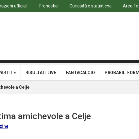
azioni ufficiali
Pronostici
Curiosità e statistiche
Area Te
PARTITE
RISULTATI LIVE
FANTACALCIO
PROBABILI FOR
chevole a Celje
ltima amichevole a Celje
zine