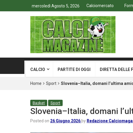
Calciomercato
Form
mercoledì Agosto 5, 2026
CALCIO
PARTITE DI OGGI
DIRETTA DELLE 
Home
Sport
Slovenia–Italia, domani l’ultima ami
Basket
Sport
Slovenia–Italia, domani l’u
Posted on
26 Giugno 2026
by
Redazione Calciomaga