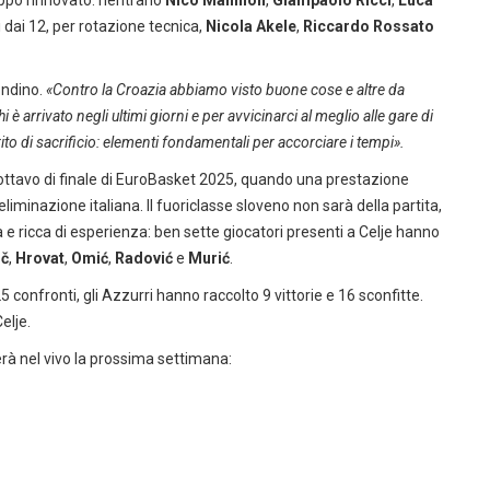
uppo rinnovato: rientrano
Nico Mannion
,
Giampaolo Ricci
,
Luca
 dai 12, per rotazione tecnica,
Nicola Akele
,
Riccardo Rossato
ndino.
«Contro la Croazia abbiamo visto buone cose e altre da
i è arrivato negli ultimi giorni e per avvicinarci al meglio alle gare di
ito di sacrificio: elementi fondamentali per accorciare i tempi».
l’ottavo di finale di EuroBasket 2025, quando una prestazione
eliminazione italiana. Il fuoriclasse sloveno non sarà della partita,
 e ricca di esperienza: ben sette giocatori presenti a Celje hanno
ič
,
Hrovat
,
Omić
,
Radović
e
Murić
.
25 confronti, gli Azzurri hanno raccolto 9 vittorie e 16 sconfitte.
elje.
erà nel vivo la prossima settimana: