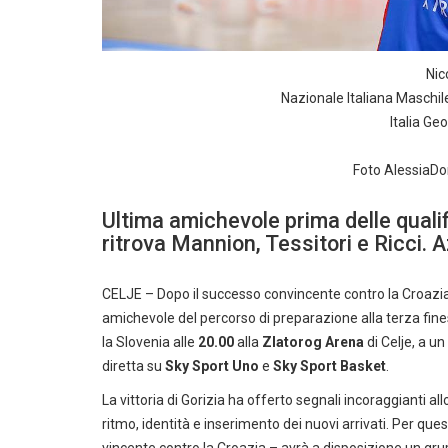
Nic
Nazionale Italiana Maschi
Italia Geo
Foto AlessiaDon
Ultima amichevole prima delle qual
ritrova Mannion, Tessitori e Ricci. 
CELJE – Dopo il successo convincente contro la Croazia,
amichevole del percorso di preparazione alla terza fine
la Slovenia alle
20.00
alla
Zlatorog Arena
di Celje, a u
diretta su
Sky Sport Uno
e
Sky Sport Basket
.
La vittoria di Gorizia ha offerto segnali incoraggianti all
ritmo, identità e inserimento dei nuovi arrivati. Per qu