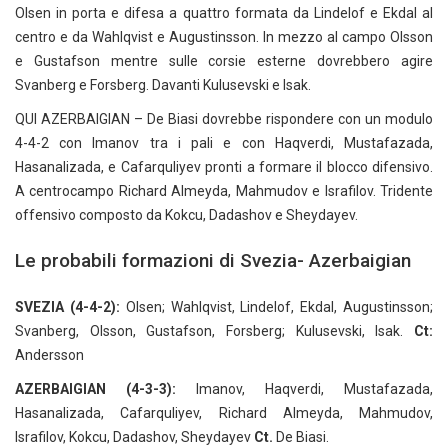
Olsen in porta e difesa a quattro formata da Lindelof e Ekdal al
centro e da Wahlqvist e Augustinsson. In mezzo al campo Olsson
e Gustafson mentre sulle corsie esterne dovrebbero agire
Svanberg e Forsberg. Davanti Kulusevski e Isak.
QUI AZERBAIGIAN – De Biasi dovrebbe rispondere con un modulo
4-4-2 con Imanov tra i pali e con Haqverdi, Mustafazada,
Hasanalizada, e Cafarquliyev pronti a formare il blocco difensivo.
A centrocampo Richard Almeyda, Mahmudov e Israfilov. Tridente
offensivo composto da Kokcu, Dadashov e Sheydayev.
Le probabili formazioni di Svezia- Azerbaigian
SVEZIA (4-4-2):
Olsen; Wahlqvist, Lindelof, Ekdal, Augustinsson;
Svanberg, Olsson, Gustafson, Forsberg; Kulusevski, Isak.
Ct:
Andersson
AZERBAIGIAN (4-3-3):
Imanov, Haqverdi, Mustafazada,
Hasanalizada, Cafarquliyev, Richard Almeyda, Mahmudov,
Israfilov, Kokcu, Dadashov, Sheydayev
Ct.
De Biasi.