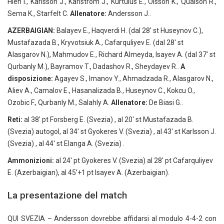
Hien I., Karlsson J., Karlstrom J., Kurtulus E., Olsson K., Quaison R.,
Sema K., Starfelt C.
Allenatore:
Andersson J..
AZERBAIGIAN:
Balayev E., Haqverdi H. (dal 28′ st Huseynov C.),
Mustafazada B., Kryvotsiuk A., Cafarquliyev E. (dal 28′ st
Alasgarov N.), Mahmudov E., Richard Almeyda, Isayev A. (dal 37′ st
Qurbanly M.), Bayramov T., Dadashov R., Sheydayev R..
A
disposizione:
Agayev S., Imanov Y., Ahmadzada R., Alasgarov N.,
Aliev A., Camalov E., Hasanalizada B., Huseynov C., Kokcu O.,
Ozobic F., Qurbanly M., Salahly A.
Allenatore:
De Biasi G..
Reti:
al 38′ pt Forsberg E. (Svezia) , al 20′ st Mustafazada B.
(Svezia) autogol, al 34′ st Gyokeres V. (Svezia) , al 43′ st Karlsson J.
(Svezia) , al 44′ st Elanga A. (Svezia) .
Ammonizioni:
al 24′ pt Gyokeres V. (Svezia) al 28′ pt Cafarquliyev
E. (Azerbaigian), al 45’+1 pt Isayev A. (Azerbaigian).
La presentazione del match
QUI SVEZIA – Andersson dovrebbe affidarsi al modulo 4-4-2 con