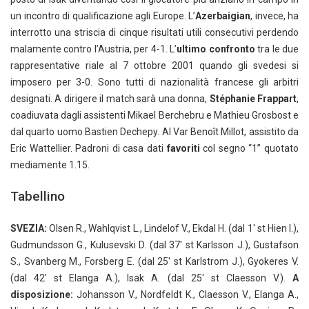
un incontro di qualificazione agli Europe. L’
Azerbaigian
, invece, ha
interrotto una striscia di cinque risultati utili consecutivi perdendo
malamente contro l’Austria, per 4-1. L’
ultimo confronto
tra le due
rappresentative riale al 7 ottobre 2001 quando gli svedesi si
imposero per 3-0. Sono tutti di nazionalità francese gli arbitri
designati. A dirigere il match sarà una donna,
Stéphanie Frappart
,
coadiuvata dagli assistenti Mikael Berchebru e Mathieu Grosbost e
dal quarto uomo Bastien Dechepy. Al Var Benoît Millot, assistito da
Eric Wattellier. Padroni di casa dati
favoriti
col segno “1” quotato
mediamente 1.15.
Tabellino
SVEZIA:
Olsen R., Wahlqvist L., Lindelof V., Ekdal H. (dal 1′ st Hien I.),
Gudmundsson G., Kulusevski D. (dal 37′ st Karlsson J.), Gustafson
S., Svanberg M., Forsberg E. (dal 25′ st Karlstrom J.), Gyokeres V.
(dal 42′ st Elanga A.), Isak A. (dal 25′ st Claesson V.).
A
disposizione:
Johansson V., Nordfeldt K., Claesson V., Elanga A.,