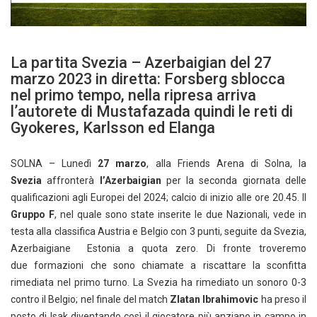
La partita Svezia – Azerbaigian del 27
marzo 2023 in diretta: Forsberg sblocca
nel primo tempo, nella ripresa arriva
l’autorete di Mustafazada quindi le reti di
Gyokeres, Karlsson ed Elanga
SOLNA – Lunedì
27 marzo
, alla Friends Arena di Solna, la
Svezia
affronterà
l’Azerbaigian
per la seconda giornata delle
qualificazioni agli Europei del 2024; calcio di inizio alle ore 20.45. Il
Gruppo F
, nel quale sono state inserite le due Nazionali, vede in
testa alla classifica Austria e Belgio con 3 punti, seguite da Svezia,
Azerbaigiane Estonia a quota zero. Di fronte troveremo
due formazioni che sono chiamate a riscattare la sconfitta
rimediata nel primo turno. La Svezia ha rimediato un sonoro 0-3
contro il Belgio; nel finale del match
Zlatan Ibrahimovic
ha preso il
posto di Isak diventando così il giocatore più anziano in campo in