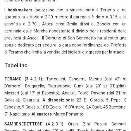
Federico Giovanardi di Terni .
I
bookmakers
ipotizzano che a vincere sarà il Teramo e ne
quotano la vittoria a 2.30 mentre il pareggio è dato a 3.15 e la
sconfitta a 2-70 . Attesi circa 3mila tifosi al Bonolis con un
centinaio dalle Marche nonostante il divieto per i residenti della
provincia di Ascoli . Il Comune di San Benedetto ha allestito uno
spazio dedicato per seguire la gara dopo l’ordinanza del Prefetto
di Teramo che limita la vendita dei biglietti d’ingresso per lo stadio .
Tabellino
TERAMO
(3-4-2-1):
Torregiani; Cangemi, Menna (dal 42′ st
D’amore), Brugarello; Pietrantonio, Cum (dal 29′ st D’Egidio),
Messori (dal 17′ st Esposito), Angiulli; Tourè, Pavone (dal 21′ st
Galesio); Chiarella.
A disposizione:
22 Di Giorgio, 5 Pepe, 8
Esposito, 9 Galesio, 10 D’Egidio, 16 D’Amore, 24 Ouali, 45 Buccione,
71 Napolitano.
Allenatore
: Marco Pomante
SAMBENEDETTESE (4-2-3-1)
: Orsini; Zini, Paolini, Gennari,