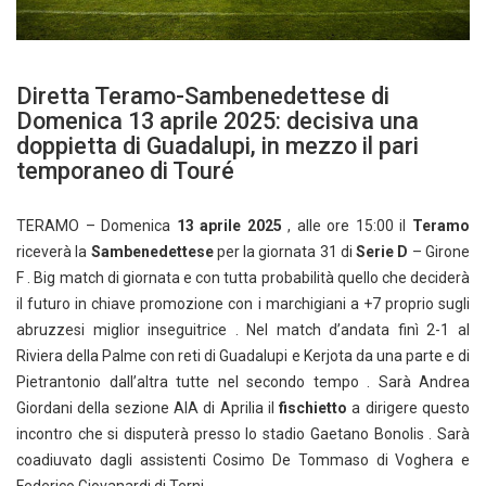
Diretta Teramo-Sambenedettese di
Domenica 13 aprile 2025: decisiva una
doppietta di Guadalupi, in mezzo il pari
temporaneo di Touré
TERAMO – Domenica
13 aprile 2025
, alle ore 15:00 il
Teramo
riceverà la
Sambenedettese
per la giornata 31 di
Serie D
– Girone
F . Big match di giornata e con tutta probabilità quello che deciderà
il futuro in chiave promozione con i marchigiani a +7 proprio sugli
abruzzesi miglior inseguitrice . Nel match d’andata finì 2-1 al
Riviera della Palme con reti di Guadalupi e Kerjota da una parte e di
Pietrantonio dall’altra tutte nel secondo tempo . Sarà Andrea
Giordani della sezione AIA di Aprilia il
fischietto
a dirigere questo
incontro che si disputerà presso lo stadio Gaetano Bonolis . Sarà
coadiuvato dagli assistenti Cosimo De Tommaso di Voghera e