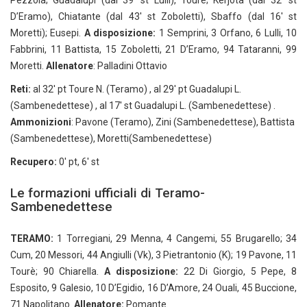
Pezzola; Guadalupi (dal 39′ st Lulli), Tourè; Kerjota (dal 32′ st
D’Eramo), Chiatante (dal 43′ st Zoboletti), Sbaffo (dal 16′ st
Moretti); Eusepi.
A disposizione:
1 Semprini, 3 Orfano, 6 Lulli, 10
Fabbrini, 11 Battista, 15 Zoboletti, 21 D’Eramo, 94 Tataranni, 99
Moretti.
Allenatore
: Palladini Ottavio
Reti:
al 32′ pt Toure N. (Teramo) , al 29′ pt Guadalupi L.
(Sambenedettese) , al 17′ st Guadalupi L. (Sambenedettese) .
Ammonizioni
: Pavone (Teramo), Zini (Sambenedettese), Battista
(Sambenedettese), Moretti(Sambenedettese)
Recupero:
0′ pt, 6′ st
Le formazioni ufficiali di Teramo-
Sambenedettese
TERAMO:
1 Torregiani, 29 Menna, 4 Cangemi, 55 Brugarello; 34
Cum, 20 Messori, 44 Angiulli (Vk), 3 Pietrantonio (K); 19 Pavone, 11
Tourè; 90 Chiarella.
A disposizione:
22 Di Giorgio, 5 Pepe, 8
Esposito, 9 Galesio, 10 D’Egidio, 16 D’Amore, 24 Ouali, 45 Buccione,
71 Napolitano.
Allenatore:
Pomante.