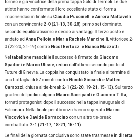
torneo e già vincitrice della prima tappa Gold di Termoli. Le due
atlete hanno confermato il loro eccellente stato di forma
imponendosi in finale su
Claudia Puccinelli e Aurora Mattavelli
con un convincente
2-0 (21-13, 30-28)
: primo set dominato,
secondo equilibratissimo e deciso ai vantaggi. Il terzo posto è
andato ad
Anna Pelloia e Maria Rachele Mancinelli
, vittoriose 2-
0 (22-20, 21-19) contro
Nicol Bertozzi e Bianca Mazzotti
.
Nel
tabellone maschile
il successo è firmato da
Giacomo
Spadoni e Marco Ulisse
, reduci dall’ottimo secondo posto al
Future di Ginevra. La coppia ha conquistato la finale al termine di
una battaglia di 57 minuti contro
Nicolò Siccardi e Matteo
Camozzi
, chiusa al tie-break
2-1 (22-20, 19-21, 15-13)
. Sul terzo
gradino del podio salgono
Mauro Sacripanti e Giacomo Titta
,
tornati protagonisti dopo il successo nella tappa inaugurale di
Falconara. Nella finale per il bronzo hanno superato
Marco
Viscovich e Davide Borraccino
con un altro tie-break
combattuto:
2-1 (21-17, 18-21, 15-11)
.
Le finali della giornata conclusiva sono state trasmesse in
diretta