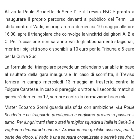
Al via la Poule Scudetto di Serie D e il Treviso FBC è pronto a
inaugurare il proprio percorso davanti al pubblico del Tenni. La
sfida contro il Vado, in programma domenica 10 maggio alle ore
16.00, apre il triangolare che coinvolge le vincitrici dei gironi A, B e
C. Per l’occasione non saranno validi gli abbonamenti stagionali,
mentre i biglietti sono disponibili a 10 euro per la Tribuna e 5 euro
per la Curva Sud.
La formula del triangolare prevede un calendario variabile in base
al risultato della gara inaugurale. In caso di sconfitta, il Treviso
tornerà in campo mercoledì 13 maggio in trasferta contro la
Folgore Caratese. In caso di pareggio o vittoria, il secondo match si
giocherà domenica 17, sempre contro la formazione brianzola.
Mister Edoardo Gorini guarda alla sfida con ambizione.
«La Poule
Scudetto è un traguardo prestigioso e vogliamo provare a passare il
turno. Per lunghi tratti siamo stati la miglior squadra d’Italia in Serie D e
vogliamo dimostrarlo ancora. Arriviamo con qualche assenza, ma fa
parte del gioco. Il Vado è una squadra organizzata e servirà seguire il