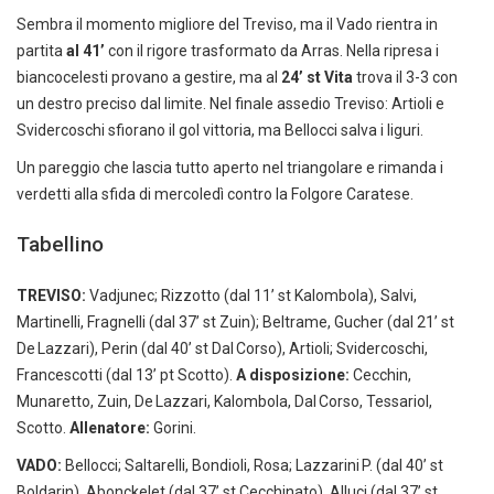
Sembra il momento migliore del Treviso, ma il Vado rientra in
partita
al 41’
con il rigore trasformato da Arras. Nella ripresa i
biancocelesti provano a gestire, ma al
24’ st Vita
trova il 3-3 con
un destro preciso dal limite. Nel finale assedio Treviso: Artioli e
Svidercoschi sfiorano il gol vittoria, ma Bellocci salva i liguri.
Un pareggio che lascia tutto aperto nel triangolare e rimanda i
verdetti alla sfida di mercoledì contro la Folgore Caratese.
Tabellino
TREVISO:
Vadjunec; Rizzotto (dal 11’ st Kalombola), Salvi,
Martinelli, Fragnelli (dal 37’ st Zuin); Beltrame, Gucher (dal 21’ st
De Lazzari), Perin (dal 40’ st Dal Corso), Artioli; Svidercoschi,
Francescotti (dal 13’ pt Scotto).
A disposizione:
Cecchin,
Munaretto, Zuin, De Lazzari, Kalombola, Dal Corso, Tessariol,
Scotto.
Allenatore:
Gorini.
VADO:
Bellocci; Saltarelli, Bondioli, Rosa; Lazzarini P. (dal 40’ st
Boldarin), Abonckelet (dal 37’ st Cecchinato), Alluci (dal 37’ st