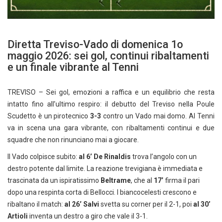
Diretta Treviso-Vado di domenica 1o
maggio 2026: sei gol, continui ribaltamenti
e un finale vibrante al Tenni
TREVISO – Sei gol, emozioni a raffica e un equilibrio che resta
intatto fino all’ultimo respiro: il debutto del Treviso nella Poule
Scudetto è un pirotecnico
3-3
contro un Vado mai domo. Al Tenni
va in scena una gara vibrante, con ribaltamenti continui e due
squadre che non rinunciano mai a giocare.
Il Vado colpisce subito:
al 6’ De Rinaldis
trova l’angolo con un
destro potente dal limite. La reazione trevigiana è immediata e
trascinata da un ispiratissimo
Beltrame
, che al
17’
firma il pari
dopo una respinta corta di Bellocci. I biancocelesti crescono e
ribaltano il match:
al 26’ Salvi
svetta su corner per il 2-1, poi
al 30’
Artioli
inventa un destro a giro che vale il 3-1.