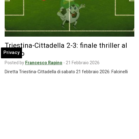
Triestina-Cittadella 2-3: finale thriller al
Rocco
Privacy
Posted by
Francesco Rapino
-
21 Febbraio 2026
Diretta Triestina-Cittadella di sabato 21 febbraio 2026: Falcinelli
apre, Faggioli e Vertainen ribaltano, Anastasia pareggia…