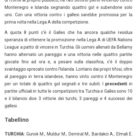
di fronte al proprio pubblico, ha fatt bottino pieno vincendo contro
Montenegro e Islanda segnando quattro gol e subendone solo
uno. Con una vittoria contro i gallesi sarebbe promossa per la
prima volta nella Lega A della competizione.
A quota 8 punti c’è il Galles che ha ancora qualche residua
speranza di ottenere la promozione nella Lega A di UEFA Nations
League a patto di vincere in Turchia. Gli uomini allenati da Bellamy
hanno alternato un pareggio e una vittoria nelle quattro partite
giocate fino ad ora e, a pesare sulla classifica, c’è il doppio
svantaggio sprecato contro l’Islanda. Lontano dai propri tifosi, oltre
al pareggio in terra islandese, hanno vinto contro il Montenegro
per un totale di quattro gol segnati e tre subiti. I
precedenti
in
partite ufficiali in tutte le competizioni tra Turchia e Galles sono 10
e il bilancio dice 3 vittorie dei turchi, 3 pareggi e 4 successi dei
gallesi.
Tabellino
TURCHIA:
Gunok M., Muldur M., Demiral M., Bardakci A., Elmali E.