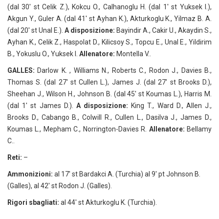
(dal 30′ st Celik Z.), Kokcu O., Calhanoglu H. (dal 1′ st Yuksek I.),
Akgun Y., Guler A. (dal 41′ st Ayhan K.), Akturkoglu K., Yilmaz B. A.
(dal 20′ st Unal E.).
A disposizione:
Bayindir A., Cakir U., Akaydin S.,
Ayhan K., Celik Z., Haspolat D., Kilicsoy S., Topcu E., Unal E., Yildirim
B., Yokuslu O., Yuksek I.
Allenatore:
Montella V..
GALLES:
Darlow K. , Williams N., Roberts C., Rodon J., Davies B.,
Thomas S. (dal 27′ st Cullen L.), James J. (dal 27′ st Brooks D.),
Sheehan J., Wilson H., Johnson B. (dal 45′ st Koumas L.), Harris M.
(dal 1′ st James D.).
A disposizione:
King T., Ward D., Allen J.,
Brooks D., Cabango B., Colwill R., Cullen L., Dasilva J., James D.,
Koumas L., Mepham C., Norrington-Davies R.
Allenatore:
Bellamy
C..
Reti:
–
Ammonizioni:
al 17′ st Bardakci A. (Turchia) al 9′ pt Johnson B.
(Galles), al 42′ st Rodon J. (Galles).
Rigori sbagliati:
al 44′ st Akturkoglu K. (Turchia).