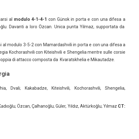
arsi al
modulo 4-1-4-1
con Günok in porta e con una difesa a
ğlu. Davanti a loro Özcan. Unica punta Yilmaz, supportata da
al modulo 3-5-2 con Mamardashvili in porta e con una difesa a
regia Kochorashvili con Kiteishvili e Shengelia mentre sulle corsie
oppia di attacco composta da Kvaratskhelia e Mikautadze.
rgia
a, Dvali; Kakabadze, Kiteishvili, Kochorashvili, Shengelia,
Kadıoğlu; Özcan, Çalhanoğlu; Güler, Yıldız, Aktürkoğlu; Yılmaz
CT: