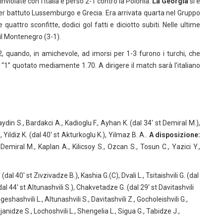
inviolate con l’Italia e perso 2-1 contro la Polonia.
La Georgia
si é
aver battuto Lussemburgo e Grecia. Era arrivata quarta nel Gruppo
 quattro sconfitte, dodici gol fatti e diciotto subiti. Nelle ultime
 il Montenegro (3-1).
, quando, in amichevole, ad imorsi per 1-3 furono i turchi, che
“1” quotato mediamente 1.70. A dirigere il match sarà l’italiano
ydin S., Bardakci A., Kadioglu F., Ayhan K. (dal 34′ st Demiral M.),
, Yildiz K. (dal 40′ st Akturkoglu K.), Yilmaz B. A..
A disposizione:
 Demiral M., Kaplan A., Kilicsoy S., Ozcan S., Tosun C., Yazici Y.,
al 40′ st Zivzivadze B.), Kashia G.(C), Dvali L., Tsitaishvili G. (dal
dal 44′ st Altunashvili S.), Chakvetadze G. (dal 29′ st Davitashvili
eshashvili L., Altunashvili S., Davitashvili Z., Gocholeishvili G.,
Lobjanidze S., Lochoshvili L., Shengelia L., Sigua G., Tabidze J.,