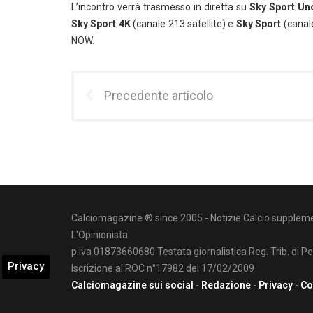
L’incontro verrà trasmesso in diretta su
Sky Sport Un
Sky Sport 4K
(canale 213 satellite) e
Sky Sport
(canale
NOW.
Precedente articolo
Calciomagazine ® since 2005 - Notizie Calcio suppleme
L'Opinionista
p.iva 01873660680 Testata giornalistica Reg. Trib. di P
Privacy
Iscrizione al ROC n°17982 del 17/02/2009
Calciomagazine sui social
-
Redazione
-
Privacy
-
Co