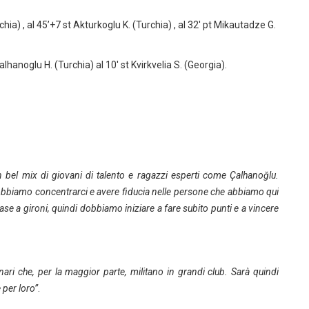
rchia) , al 45’+7 st Akturkoglu K. (Turchia) , al 32′ pt Mikautadze G.
Calhanoglu H. (Turchia) al 10′ st Kvirkvelia S. (Georgia).
n bel mix di giovani di talento e ragazzi esperti come Çalhanoğlu.
bbiamo concentrarci e avere fiducia nelle persone che abbiamo qui
se a gironi, quindi dobbiamo iniziare a fare subito punti e a vincere
ari che, per la maggior parte, militano in grandi club. Sarà quindi
 per loro”
.