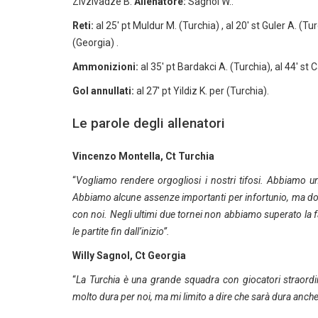
Zivzivadze B.
Allenatore:
Sagnol W..
Reti:
al 25′ pt Muldur M. (Turchia) , al 20′ st Guler A. (Tu
(Georgia) .
Ammonizioni:
al 35′ pt Bardakci A. (Turchia), al 44′ st 
Gol annullati:
al 27′ pt Yildiz K. per (Turchia).
Le parole degli allenatori
Vincenzo Montella, Ct Turchia
“
Vogliamo rendere orgogliosi i nostri tifosi. Abbiamo u
Abbiamo alcune assenze importanti per infortunio, ma do
con noi. Negli ultimi due tornei non abbiamo superato la fa
le partite fin dall’inizio”.
Willy Sagnol, Ct Georgia
“
La Turchia è una grande squadra con giocatori straordin
molto dura per noi, ma mi limito a dire che sarà dura anche