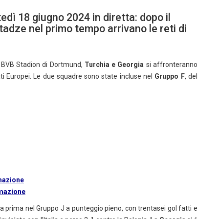
edì 18 giugno 2024 in diretta: dopo il
adze nel primo tempo arrivano le reti di
al BVB Stadion di Dortmund,
Turchia e Georgia
si affronteranno
ati Europei. Le due squadre sono state incluse nel
Gruppo F
, del
rmazione
rmazione
ata prima nel Gruppo J a punteggio pieno, con trentasei gol fatti e