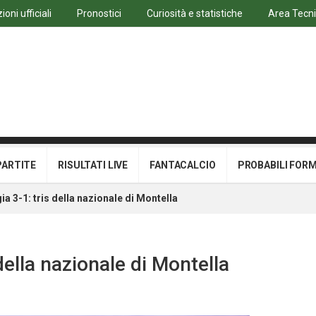
oni ufficiali
Pronostici
Curiosità e statistiche
Area Tecn
PARTITE
RISULTATI LIVE
FANTACALCIO
PROBABILI FOR
a 3-1: tris della nazionale di Montella
della nazionale di Montella