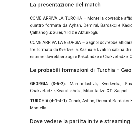
La presentazione del match
COME ARRIVA LA TURCHIA – Montella dovrebbe affid
quattro formata da Ayhan, Demiral, Bardakcı e Kadıo
Çalhanoğlu; Güler, Yıldız e Aktürkoğlu.
COME ARRIVA LA GEORGIA – Sagnol dovrebbe affidarsi 
tre formata da Kverkvelia, Kashia e Dvali. In cabina di 
esterne dovrebbero agire Kakabadze e Chakvetadze. C
Le probabili formazioni di Turchia – Geo
GEORGIA (3-5-2):
Mamardashvili; Kverkvelia, Kashi
Chakvetadze; Kvaratskhelia, Mikautadze
CT:
Sagnol.
TURCHIA (4-1-4-1)
: Günok; Ayhan, Demiral, Bardakcı, 
Montella.
Dove vedere la partita in tv e streaming