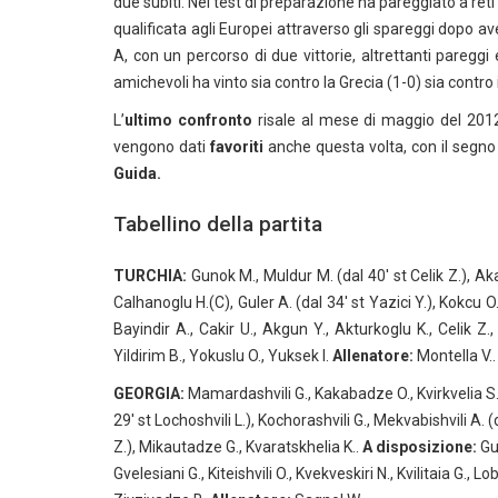
due subiti. Nei test di preparazione ha pareggiato a reti 
qualificata agli Europei attraverso gli spareggi dopo 
A, con un percorso di due vittorie, altrettanti pareggi e
amichevoli ha vinto sia contro la Grecia (1-0) sia contro
L’
ultimo confronto
risale al mese di maggio del 2012
vengono dati
favoriti
anche questa volta, con il segno 
Guida.
Tabellino della partita
TURCHIA:
Gunok M., Muldur M. (dal 40′ st Celik Z.), Aka
Calhanoglu H.(C), Guler A. (dal 34′ st Yazici Y.), Kokcu O.
Bayindir A., Cakir U., Akgun Y., Akturkoglu K., Celik Z.,
Yildirim B., Yokuslu O., Yuksek I.
Allenatore:
Montella V..
GEORGIA:
Mamardashvili G., Kakabadze O., Kvirkvelia S. (d
29′ st Lochoshvili L.), Kochorashvili G., Mekvabishvili A. (
Z.), Mikautadze G., Kvaratskhelia K..
A disposizione:
Gug
Gvelesiani G., Kiteishvili O., Kvekveskiri N., Kvilitaia G., 