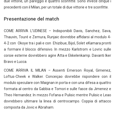
due vittorie, un pareggio e quattro sconfitte. Sono invece cinque i
precedenti con il Milan, per un totale di due vittorie e tre sconfitte.
Presentazione del match
COME ARRIVA L’UDINESE – Indisponibili Davis, Sanchez, Sava,
Thauvin, Touré e Zemura, Runjaic dovrebbe affidarsi al modulo 4-
4-2 con Okoye tra i pali e con Ehizibue, Bijol, Solet eKamara pronti
a formare il blocco difensivo. In mezzo Karlstrom e Lovric sulle
corsie esterne dovrebbero agire Atta e Ekkelenkamp. Davanti Iker
Bravo e Lucca.
COME ARRIVA IL MILAN – Assenti Emerson Royal, Gimenez,
Loftus-Cheek e Walker. Conceiçao dovrebbe rispondere con il
modulo speculare con Maignan in porta e con una difesa a quattro
formata al centro da Gabbia e Tomori e sulle fasce da Jimenez e
Theo Hernandez. In mezzo Fofana e Pulisic mentre Pulisic e Leao
dovrebbero ultimare la linea di centrocampo. Coppia di attacco
composta da Jovic e Abraham.