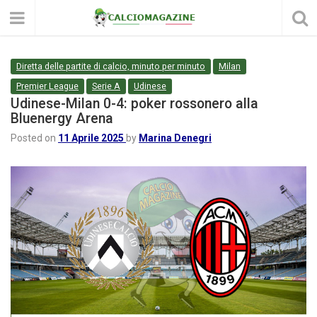
Diretta delle partite di calcio, minuto per minuto
Milan
Premier League
Serie A
Udinese
Udinese-Milan 0-4: poker rossonero alla
Bluenergy Arena
Posted on
11 Aprile 2025
by
Marina Denegri