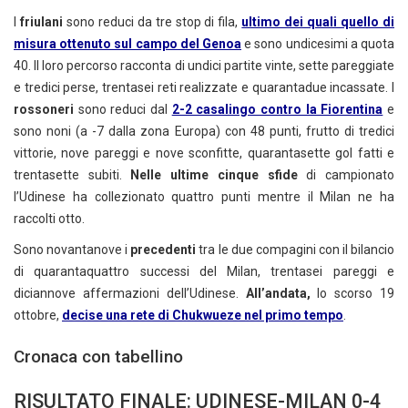
I
friulani
sono reduci da tre stop di fila,
ultimo dei quali quello di
misura ottenuto sul campo del Genoa
e sono undicesimi a quota
40. Il loro percorso racconta di undici partite vinte, sette pareggiate
e tredici perse, trentasei reti realizzate e quarantadue incassate. I
rossoneri
sono reduci dal
2-2 casalingo contro la Fiorentina
e
sono noni (a -7 dalla zona Europa) con 48 punti, frutto di tredici
vittorie, nove pareggi e nove sconfitte, quarantasette gol fatti e
trentasette subiti.
Nelle ultime cinque sfide
di campionato
l’Udinese ha collezionato quattro punti mentre il Milan ne ha
raccolti otto.
Sono novantanove i
precedenti
tra le due compagini con il bilancio
di quarantaquattro successi del Milan, trentasei pareggi e
diciannove affermazioni dell’Udinese.
All’andata,
lo scorso 19
ottobre,
decise una rete di Chukwueze nel primo tempo
.
Cronaca con tabellino
RISULTATO FINALE: UDINESE-MILAN 0-4