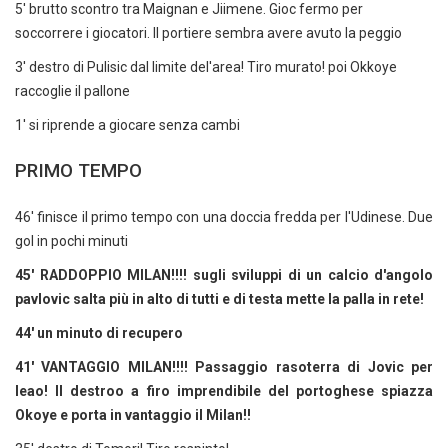
5' brutto scontro tra Maignan e Jiimene. Gioc fermo per
soccorrere i giocatori. Il portiere sembra avere avuto la peggio
3' destro di Pulisic dal limite del'area! Tiro murato! poi Okkoye
raccoglie il pallone
1' si riprende a giocare senza cambi
PRIMO TEMPO
46' finisce il primo tempo con una doccia fredda per l'Udinese. Due
gol in pochi minuti
45' RADDOPPIO MILAN!!!! sugli sviluppi di un calcio d'angolo
pavlovic salta più in alto di tutti e di testa mette la palla in rete!
44' un minuto di recupero
41' VANTAGGIO MILAN!!!! Passaggio rasoterra di Jovic per
leao! Il destroo a firo imprendibile del portoghese spiazza
Okoye e porta in vantaggio il Milan!!