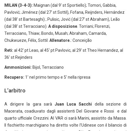
MILAN (3-4-3):
Maignan (dal 9' st Sportiello); Tomori, Gabbia,
Pavlović; Jiménez (dal 27' st Sottil), Fofana, Reijnders, Hernández
(dal 38' st Bartesaghi) ; Pulisic, Jović (dal 27' st Abraham), Leão
(dal 38' st Terracciano).
A disposizione
. Torriani; Florenzi,
Terracciano, Thiaw; Bondo, Musah; Abraham, Camarda,
Chukwueze, Félix, Sottil.
Allenatore.
: Conceição
Reti:
al 42' pt Leao, al 45' pt Pavlovic, al 29' st Theo Hernandez, al
36' st Rejinders
Ammonizioni:
Bijol, Terracciano
Recupero:
1' nel primo tempo e 5' nella ripresa
L’arbitro
A dirigere la gara sarà
Juan Luca Sacchi
della sezione di
Macerata, coadiuvato dagli assistenti Del Giovane e Rossi e dal
quarto ufficiale Crezzini. Al VAR ci sarà Marini, assistito da Massa.
Il fischietto marchigiano ha diretto volte l’Udinese con il bilancio di