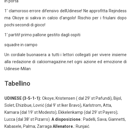
in porta
1' clamoroso errore difensivo dellUdinese! Ne approfitta Rejindess
ma Okoye si sakva in calcio d'angolo! Rischio per i friulani dopo
pochi secondi di gioco!
1' partiti! primo pallone gestito dagli ospiti
squadre in campo
Un cordiale buonasera a tutti i lettori collegati per vivere insieme
alla redazione di calciomagazine.net ogni azione ed emozione di
Udinese-Milan
Tabellino
UDINESE (3-5-1-1):
Okoye; Kristensen ( dal 29' st Pafundi), Bijol,
Solet; Ehizibue, Lovrić (dal 9' st Iker Bravo), Karlstrom, Atta,
Kamara (dal 19' st Modesto); Ekkelenkamp (dal 29' st Payero);
Lucca (dal 38' st Pizarro).
A disposizione
.: Padelli, Sava; Giannetti,
Kabasele, Palma; Zarraga
Allenatore.
: Runjaić.