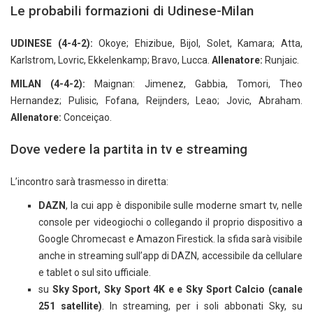
Le probabili formazioni di Udinese-Milan
UDINESE (4-4-2):
Okoye; Ehizibue, Bijol, Solet, Kamara; Atta,
Karlstrom, Lovric, Ekkelenkamp; Bravo, Lucca.
Allenatore:
Runjaic.
MILAN (4-4-2):
Maignan: Jimenez, Gabbia, Tomori, Theo
Hernandez; Pulisic, Fofana, Reijnders, Leao; Jovic, Abraham.
Allenatore:
Conceiçao.
Dove vedere la partita in tv e streaming
L’incontro sarà trasmesso in diretta:
DAZN
, la cui app è disponibile sulle moderne smart tv, nelle
console per videogiochi o collegando il proprio dispositivo a
Google Chromecast e Amazon Firestick. la sfida sarà visibile
anche in streaming sull’app di DAZN, accessibile da cellulare
e tablet o sul sito ufficiale.
su
Sky Sport, Sky Sport 4K e e Sky Sport Calcio (canale
251 satellite)
. In streaming, per i soli abbonati Sky, su