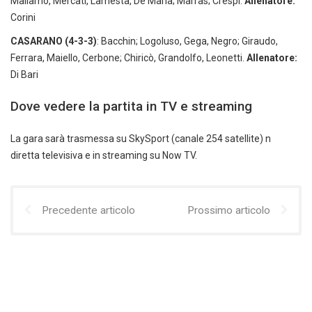
Mallamo, Mercati, Lamesta, De Maria; Marras; Crespi.
Allenatore:
Corini
CASARANO (4-3-3)
: Bacchin; Logoluso, Gega, Negro; Giraudo,
Ferrara, Maiello, Cerbone; Chiricò, Grandolfo, Leonetti.
Allenatore:
Di Bari
Dove vedere la partita in TV e streaming
La gara sarà trasmessa su SkySport (canale 254 satellite) n
diretta televisiva e in streaming su Now TV.
Precedente articolo
Prossimo articolo