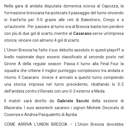
Nella gara di andata disputata domenica scorsa al Capozza, la
formazione bresciana ha ipotecato il passaggio del turno vincendo
in trasferta per 3-0 grazie alle reti di Balestrero, Crespi e a
un’autorete. Per passare al turno ora al Brescia basta non perdere
con più di due gol di scarto, mentre al
Casarano
serve un’impresa
storica: vincere con almeno 4 gol di scarto.
L’Union Brescia ha fatto il suo debutto assoluto in questi playoff a
livello nazionale dopo essersi classificato al secondo posto nel
Girone A della regular season. Passa il turno alla Final Four la
squadra che ottiene il miglior punteggio complessivo tra andata e
ritorno. Il Casarano invece è arrivato a questo turno compiendo
una storica impresa nel turno precedente, ribaltando lo 0-2
dell’andata contro il Renate con uno 0-3 esterno a Meda.
Il match sarà diretto da
Gabriele Sacchi
della sezione di
Macerata. I suoi assistenti saranno i signori Michele Decorato di
Cosenza e Andrea Pasqualetto di Aprilia.
COME ARRIVA L’UNION BRESCIA – L’Union Brescia dovrebbe