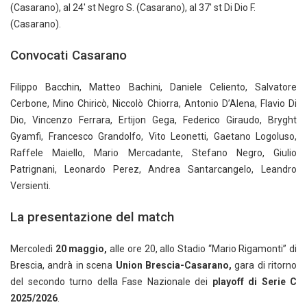
(Casarano), al 24′ st Negro S. (Casarano), al 37′ st Di Dio F.
(Casarano).
Convocati Casarano
Filippo Bacchin, Matteo Bachini, Daniele Celiento, Salvatore
Cerbone, Mino Chiricò, Niccolò Chiorra, Antonio D’Alena, Flavio Di
Dio, Vincenzo Ferrara, Ertijon Gega, Federico Giraudo, Bryght
Gyamfi, Francesco Grandolfo, Vito Leonetti, Gaetano Logoluso,
Raffele Maiello, Mario Mercadante, Stefano Negro, Giulio
Patrignani, Leonardo Perez, Andrea Santarcangelo, Leandro
Versienti.
La presentazione del match
Mercoledì
20 maggio,
alle ore 20, allo Stadio “Mario Rigamonti” di
Brescia, andrà in scena
Union Brescia-Casarano,
gara di ritorno
del secondo turno della Fase Nazionale dei
playoff di Serie C
2025/2026
.