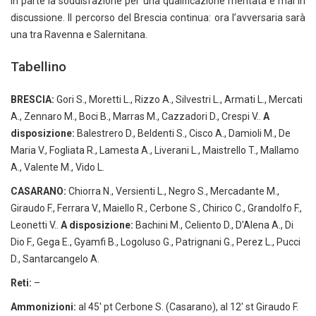
in parte la soddisfazione per una qualificazione meritata e mai in
discussione. Il percorso del Brescia continua: ora l’avversaria sarà
una tra Ravenna e Salernitana.
Tabellino
BRESCIA:
Gori S., Moretti L., Rizzo A., Silvestri L., Armati L., Mercati
A., Zennaro M., Boci B., Marras M., Cazzadori D., Crespi V..
A
disposizione:
Balestrero D., Beldenti S., Cisco A., Damioli M., De
Maria V., Fogliata R., Lamesta A., Liverani L., Maistrello T., Mallamo
A., Valente M., Vido L.
CASARANO:
Chiorra N., Versienti L., Negro S., Mercadante M.,
Giraudo F., Ferrara V., Maiello R., Cerbone S., Chirico C., Grandolfo F.,
Leonetti V..
A disposizione:
Bachini M., Celiento D., D’Alena A., Di
Dio F., Gega E., Gyamfi B., Logoluso G., Patrignani G., Perez L., Pucci
D., Santarcangelo A.
Reti:
–
Ammonizioni:
al 45′ pt Cerbone S. (Casarano), al 12′ st Giraudo F.