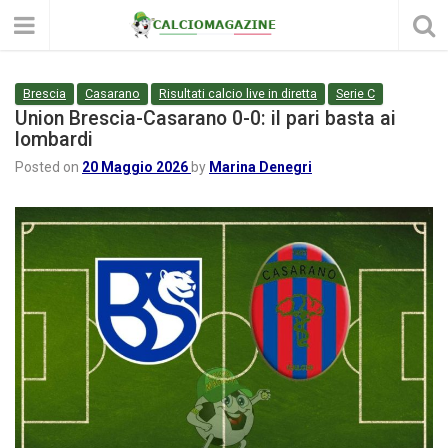
Brescia
Casarano
Risultati calcio live in diretta
Serie C
Union Brescia-Casarano 0-0: il pari basta ai
lombardi
Posted on
20 Maggio 2026
by
Marina Denegri