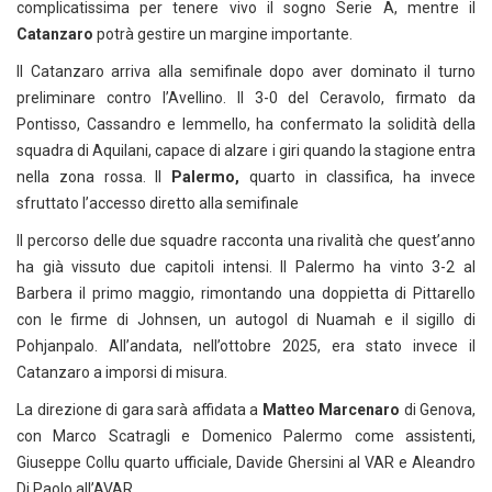
complicatissima per tenere vivo il sogno Serie A, mentre il
Catanzaro
potrà gestire un margine importante.
Il Catanzaro arriva alla semifinale dopo aver dominato il turno
preliminare contro l’Avellino. Il 3-0 del Ceravolo, firmato da
Pontisso, Cassandro e Iemmello, ha confermato la solidità della
squadra di Aquilani, capace di alzare i giri quando la stagione entra
nella zona rossa. Il
Palermo,
quarto in classifica, ha invece
sfruttato l’accesso diretto alla semifinale
Il percorso delle due squadre racconta una rivalità che quest’anno
ha già vissuto due capitoli intensi. Il Palermo ha vinto 3-2 al
Barbera il primo maggio, rimontando una doppietta di Pittarello
con le firme di Johnsen, un autogol di Nuamah e il sigillo di
Pohjanpalo. All’andata, nell’ottobre 2025, era stato invece il
Catanzaro a imporsi di misura.
La direzione di gara sarà affidata a
Matteo Marcenaro
di Genova,
con Marco Scatragli e Domenico Palermo come assistenti,
Giuseppe Collu quarto ufficiale, Davide Ghersini al VAR e Aleandro
Di Paolo all’AVAR.