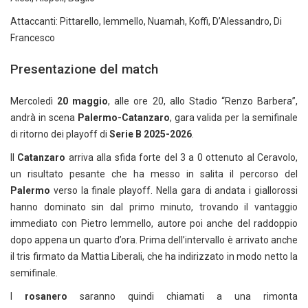
Attaccanti: Pittarello, Iemmello, Nuamah, Koffi, D’Alessandro, Di
Francesco
Presentazione del match
Mercoledì
20 maggio
, alle ore 20, allo Stadio “Renzo Barbera”,
andrà in scena
Palermo-Catanzaro
, gara valida per la semifinale
di ritorno dei playoff di
Serie B 2025-2026
.
Il
Catanzaro
arriva alla sfida forte del 3 a 0 ottenuto al Ceravolo,
un risultato pesante che ha messo in salita il percorso del
Palermo
verso la finale playoff. Nella gara di andata i giallorossi
hanno dominato sin dal primo minuto, trovando il vantaggio
immediato con Pietro Iemmello, autore poi anche del raddoppio
dopo appena un quarto d’ora. Prima dell’intervallo è arrivato anche
il tris firmato da Mattia Liberali, che ha indirizzato in modo netto la
semifinale.
I
rosanero
saranno quindi chiamati a una rimonta