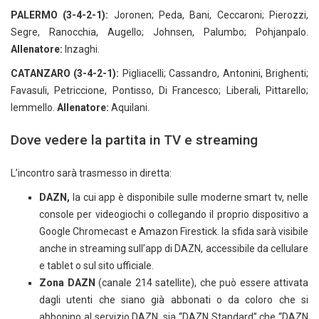
PALERMO (3-4-2-1):
Joronen; Peda, Bani, Ceccaroni; Pierozzi,
Segre, Ranocchia, Augello; Johnsen, Palumbo; Pohjanpalo.
Allenatore:
Inzaghi.
CATANZARO (3-4-2-1):
Pigliacelli; Cassandro, Antonini, Brighenti;
Favasuli, Petriccione, Pontisso, Di Francesco; Liberali, Pittarello;
Iemmello.
Allenatore:
Aquilani.
Dove vedere la partita in TV e streaming
L’incontro sarà trasmesso in diretta:
DAZN,
la cui app è disponibile sulle moderne smart tv, nelle
console per videogiochi o collegando il proprio dispositivo a
Google Chromecast e Amazon Firestick. la sfida sarà visibile
anche in streaming sull’app di DAZN, accessibile da cellulare
e tablet o sul sito ufficiale.
Zona DAZN
(canale 214 satellite), che può essere attivata
dagli utenti che siano già abbonati o da coloro che si
abbonino al servizio DAZN, sia “DAZN Standard” che “DAZN