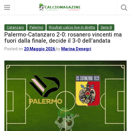
Catanzaro
Palermo
Risultati calcio live in diretta
Serie B
Palermo-Catanzaro 2-0: rosanero vincenti ma
fuori dalla finale, decide il 3-0 dell’andata
Posted on
20 Maggio 2026
by
Marina Denegri