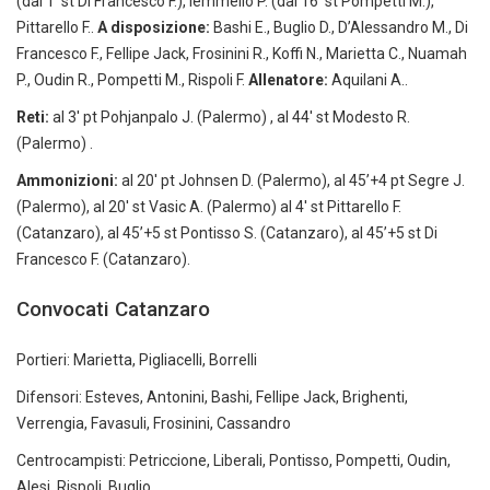
(dal 1′ st Di Francesco F.), Iemmello P. (dal 16′ st Pompetti M.),
Pittarello F..
A disposizione:
Bashi E., Buglio D., D’Alessandro M., Di
Francesco F., Fellipe Jack, Frosinini R., Koffi N., Marietta C., Nuamah
P., Oudin R., Pompetti M., Rispoli F.
Allenatore:
Aquilani A..
Reti:
al 3′ pt Pohjanpalo J. (Palermo) , al 44′ st Modesto R.
(Palermo) .
Ammonizioni:
al 20′ pt Johnsen D. (Palermo), al 45’+4 pt Segre J.
(Palermo), al 20′ st Vasic A. (Palermo) al 4′ st Pittarello F.
(Catanzaro), al 45’+5 st Pontisso S. (Catanzaro), al 45’+5 st Di
Francesco F. (Catanzaro).
Convocati Catanzaro
Portieri: Marietta, Pigliacelli, Borrelli
Difensori: Esteves, Antonini, Bashi, Fellipe Jack, Brighenti,
Verrengia, Favasuli, Frosinini, Cassandro
Centrocampisti: Petriccione, Liberali, Pontisso, Pompetti, Oudin,
Alesi, Rispoli, Buglio