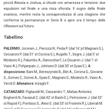
piccoli Alessia e Joshua, si chiude con amarezza e tensione: due
espulsioni nel finale e una rissa sfiorata. Il sogno della finale
svanisce, mentre resta la consapevolezza di una stagione che
conferma la permanenza in Serie B e apre ora il tempo delle
riflessioni sul futuro.
Tabellino
PALERMO:
Joronen J., Pierozzi N., Peda P. (dal 16′ pt Magnani G.),
Ceccaroni P. (dal 31′ st Corona G.), Augello T., Segre J. (dal 5′ st
Modesto R.), Palumbo A., Ranocchia F., Le Douaron J. (dal 1′ st
Vasic A.), Pohjanpalo J., Johnsen D. (dal 30′ st Gyasi E.).
A
disposizione:
Bani M., Bereszynski B., Blin A., Corona G., Giovane
S., Gomes C., Gomis A., Gyasi E., Magnani G., Modesto R., Vasic A.,
Veroli D.
Allenatore:
Inzaghi F..
CATANZARO:
Pigliacelli M., Cassandro T., Matias Antonini,
Brighenti N., Favasuli C. (dal 42′ st Bashi E.), Petriccione J. (dal 33′
st Rispoli F.), Pontisso S., Alesi G. (dal 33′ st Frosinini R.), Liberali M.