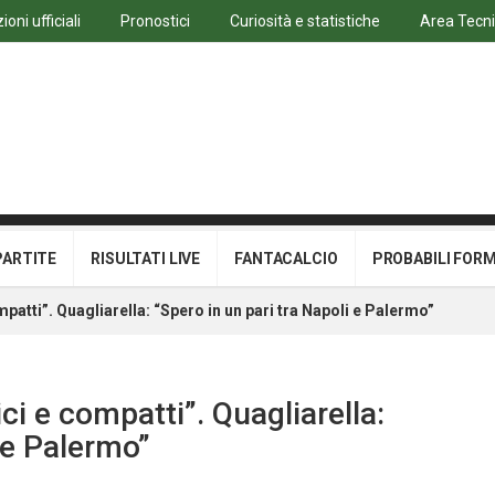
oni ufficiali
Pronostici
Curiosità e statistiche
Area Tecn
PARTITE
RISULTATI LIVE
FANTACALCIO
PROBABILI FOR
mpatti”. Quagliarella: “Spero in un pari tra Napoli e Palermo”
ici e compatti”. Quagliarella:
i e Palermo”