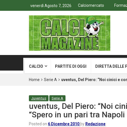
Calciomercato
Formazi
venerdì Agosto 7, 2026
CALCIO
PARTITE DI OGGI
DIRETTA DELLE 
Home
Serie A
uventus, Del Piero: “Noi cinici e co
Juventus
Serie A
uventus, Del Piero: “Noi cin
“Spero in un pari tra Napol
Posted on
6 Dicembre 2010
by
Redazione