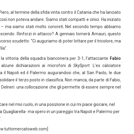
ero, al termine della sfida vinta contro il Catania che ha lanciato
i così non poteva andare. Siamo stati compatti e cinici. Ha iniziato
– ma siamo stati molto concreti. Nel secondo tempo abbiamo
crescendo. Rinforzi in attacco? A gennaio tornerà Amauri, questo
scorso scudetto: “Ci auguriamo di poter lottare per il tricolore, ma
la”.
 la vittoria della squadra bianconera per 3-1, l’attaccante
Fabio
o alcune dichiarazioni ai microfoni di
SkySport
. L’ex calciatore
ra il Napoli ed il Palermo augurandosi che, al San Paolo, le due
idare il terzo posto in classifica. Non manca, da parte di Fabio,
 Delneri: una collocazione che gli permette di essere sempre nel
are nel mio ruolo, in una posizione in cui mi piace giocare, nel
a Quagliarella- ma spero in un pareggio tra Napoli e Palermo per
.
 www.tuttomercatoweb.com]