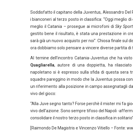
Soddisfatto il capitano della Juventus, Alessandro Del Pi
i bianconeri al terzo posto in classifica: “Oggi meglio d
meglio il Catania – prosegue ai microfoni di
Sky Sport
gestito bene il risultato, è stata una prestazione in 
sarà già un nuovo acquisto per noi”. Chiosa finale sul di
ora dobbiamo solo pensare a vincere diverse partita di fi
Al ternine dell’incontro Catania-Juventus che ha visto
Quagliarella
, autore di una doppietta, ha rilasciat
napoletano si è espresso sulla sfida di questa sera t
squadre pareggino in modo che la Juventus possa consol
un riferimento alla posizione in campo assegnatagli da
vivo del gioco:
“Alla Juve segno tanto? Forse perchè il mister mi fa gioc
vivo dell’azione. Sono sempre tifoso del Napoli -afferm
consolidare il nostro terzo posto in classifica in solitario”
[Raimondo De Magistris e Vincenzo Vitiello – Fonte: