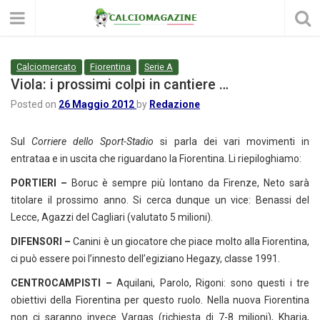
Calciomercato
Fiorentina
Serie A
Viola: i prossimi colpi in cantiere …
Posted on
26 Maggio 2012
by
Redazione
Sul
Corriere dello Sport-Stadio
si parla dei vari movimenti in
entrataa e in uscita che riguardano la Fiorentina. Li riepiloghiamo:
PORTIERI –
Boruc è sempre più lontano da Firenze, Neto sarà
titolare il prossimo anno. Si cerca dunque un vice: Benassi del
Lecce, Agazzi del Cagliari (valutato 5 milioni).
DIFENSORI –
Canini è un giocatore che piace molto alla Fiorentina,
ci può essere poi l’innesto dell’egiziano Hegazy, classe 1991.
CENTROCAMPISTI –
Aquilani, Parolo, Rigoni: sono questi i tre
obiettivi della Fiorentina per questo ruolo. Nella nuova Fiorentina
non ci saranno invece Vargas (richiesta di 7-8 milioni), Kharja,