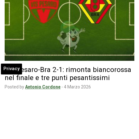
Vis Pesaro-Bra 2-1: rimonta biancorossa
Privacy
nel finale e tre punti pesantissimi
Posted by
Antonio Cordone
-
4 Marzo 2026
Diretta Vis Pesaro-Bra di Mercoledi 4 marzo 2026: Machin e
Nicastro ribaltano il match nel…