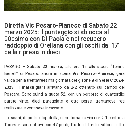
Diretta Vis Pesaro-Pianese di Sabato 22
marzo 2025: il punteggio si sblocca al
90esimo con Di Paola e nel recupero
raddoppio di Orellana con gli ospiti dal 17′
della ripresa in dieci
PESARO – Sabato
22 marzo
, alle ore 15 allo stadio “Tonino
Benelli” di Pesaro, andrà in scena
Vis Pesaro
–
Pianese,
gara
valida per la trentatreesima giornata del
girone B
di
Serie C 2024-
2025
. I
marchigiani
arrivano da 2-2 ottenuto sul campo del
Pescara. Sono quinti a quota 52, con un percorso di quattordici
partite vinte, dieci pareggiate e otto perse, trentanove reti
realizzate e ventinove incassate.
I toscani
, dopo tre stop di fila, sono tornati a vincere 2-1 contro la
Torres e sono ottavi con 47 punti, frutto di tredici vittorie, otto