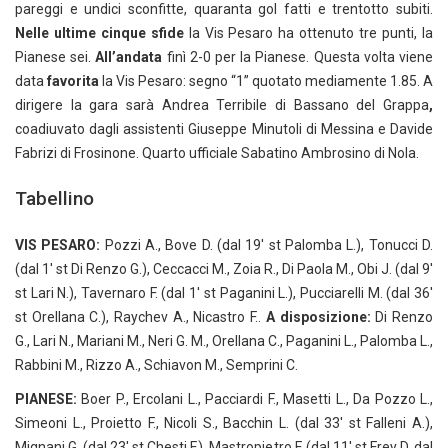
pareggi e undici sconfitte, quaranta gol fatti e trentotto subiti.
Nelle ultime cinque sfide
la Vis Pesaro ha ottenuto tre punti, la
Pianese sei.
All’andata
finì 2-0 per la Pianese. Questa volta viene
data
favorita
la Vis Pesaro: segno “1” quotato mediamente 1.85. A
dirigere la gara sarà Andrea Terribile di Bassano del Grappa
,
coadiuvato dagli assistenti Giuseppe Minutoli di Messina e Davide
Fabrizi di Frosinone. Quarto ufficiale Sabatino Ambrosino di Nola.
Tabellino
VIS PESARO:
Pozzi A., Bove D. (dal 19′ st Palomba L.), Tonucci D.
(dal 1′ st Di Renzo G.), Ceccacci M., Zoia R., Di Paola M., Obi J. (dal 9′
st Lari N.), Tavernaro F. (dal 1′ st Paganini L.), Pucciarelli M. (dal 36′
st Orellana C.), Raychev A., Nicastro F..
A disposizione:
Di Renzo
G., Lari N., Mariani M., Neri G. M., Orellana C., Paganini L., Palomba L.,
Rabbini M., Rizzo A., Schiavon M., Semprini C.
PIANESE:
Boer P., Ercolani L., Pacciardi F., Masetti L., Da Pozzo L.,
Simeoni L., Proietto F., Nicoli S., Bacchin L. (dal 33′ st Falleni A.),
Mignani G. (dal 23′ st Chesti F.), Mastropietro F. (dal 11′ st Frey D. dal