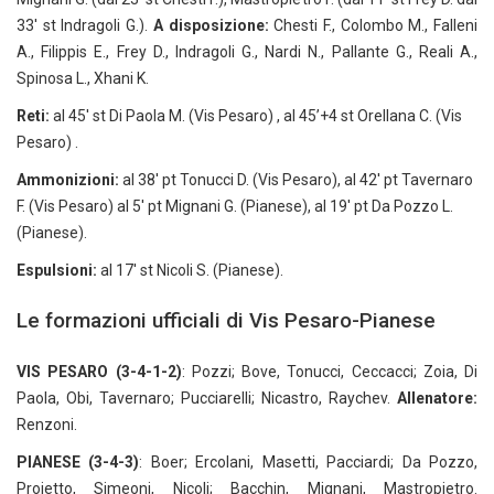
33′ st Indragoli G.).
A disposizione:
Chesti F., Colombo M., Falleni
A., Filippis E., Frey D., Indragoli G., Nardi N., Pallante G., Reali A.,
Spinosa L., Xhani K.
Reti:
al 45′ st Di Paola M. (Vis Pesaro) , al 45’+4 st Orellana C. (Vis
Pesaro) .
Ammonizioni:
al 38′ pt Tonucci D. (Vis Pesaro), al 42′ pt Tavernaro
F. (Vis Pesaro) al 5′ pt Mignani G. (Pianese), al 19′ pt Da Pozzo L.
(Pianese).
Espulsioni:
al 17′ st Nicoli S. (Pianese).
Le formazioni ufficiali di Vis Pesaro-Pianese
VIS PESARO (3-4-1-2)
: Pozzi; Bove, Tonucci, Ceccacci; Zoia, Di
Paola, Obi, Tavernaro; Pucciarelli; Nicastro, Raychev.
Allenatore:
Renzoni.
PIANESE (3-4-3)
: Boer; Ercolani, Masetti, Pacciardi; Da Pozzo,
Proietto, Simeoni, Nicoli; Bacchin, Mignani, Mastropietro.