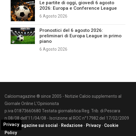
Le partite di oggi, giovedì 6 agosto
2026: Europa e Conference League
6 Agosto 2026
Pronostici del 6 agosto 2026:
preliminari di Europa League in primo
piano
6 Agosto 2026
Calciomagazine ® since 2005 - Notizie Calcio supplemento al
Giornale Online L'Opinionista
p.iva 01873660680 Testata giornalistica Reg. Trib. di Pescara
n.08/08 dell'11/04/08 - Iscrizione al ROC n°17982 del 17/02/2009
Privacy
Calciomagazine sui social
-
Redazione
-
Privacy
-
Cookie
Policy