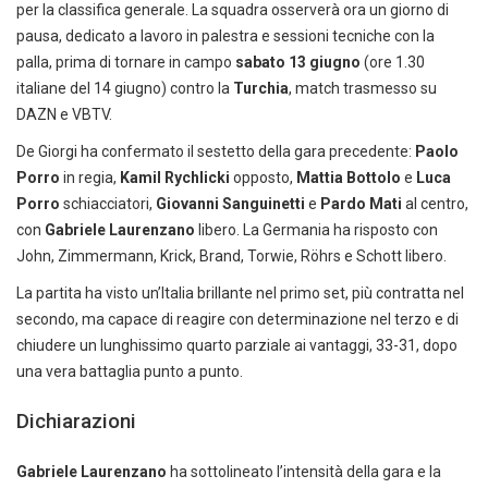
per la classifica generale. La squadra osserverà ora un giorno di
pausa, dedicato a lavoro in palestra e sessioni tecniche con la
palla, prima di tornare in campo
sabato 13 giugno
(ore 1.30
italiane del 14 giugno) contro la
Turchia
, match trasmesso su
DAZN e VBTV.
De Giorgi ha confermato il sestetto della gara precedente:
Paolo
Porro
in regia,
Kamil Rychlicki
opposto,
Mattia Bottolo
e
Luca
Porro
schiacciatori,
Giovanni Sanguinetti
e
Pardo Mati
al centro,
con
Gabriele Laurenzano
libero. La Germania ha risposto con
John, Zimmermann, Krick, Brand, Torwie, Röhrs e Schott libero.
La partita ha visto un’Italia brillante nel primo set, più contratta nel
secondo, ma capace di reagire con determinazione nel terzo e di
chiudere un lunghissimo quarto parziale ai vantaggi, 33-31, dopo
una vera battaglia punto a punto.
Dichiarazioni
Gabriele Laurenzano
ha sottolineato l’intensità della gara e la