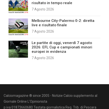
risultato in tempo reale
7 Agosto 2026
Melbourne City-Palermo 0-2: diretta
live e risultato finale
7 Agosto 2026
Le partite di oggi, venerdì 7 agosto
2026: EFL Cup e campionati minori
europei in evidenza
7 Agosto 2026
Calciomagazine ® since 2005 - Notizie Calcio supplemento al
Giornale Online L'Opinionista
p.iva 01873660680 Testata giornalistica Reg. Trib. di Pescara