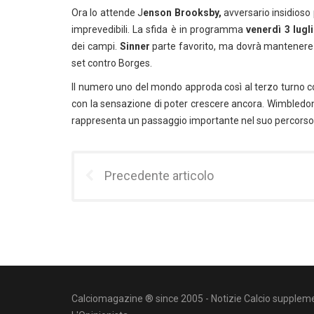
Ora lo attende J
enson Brooksby,
avversario insidioso 
imprevedibili. La sfida è in programma
venerdì 3 lugl
dei campi.
Sinner
parte favorito, ma dovrà mantenere al
set contro Borges.
Il numero uno del mondo approda così al terzo turno c
con la sensazione di poter crescere ancora. Wimbledon lo
rappresenta un passaggio importante nel suo percorso 
Precedente articolo
Calciomagazine ® since 2005 - Notizie Calcio suppleme