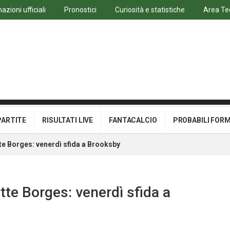
azioni ufficiali
Pronostici
Curiosità e statistiche
Area Te
PARTITE
RISULTATI LIVE
FANTACALCIO
PROBABILI FOR
e Borges: venerdì sfida a Brooksby
te Borges: venerdì sfida a