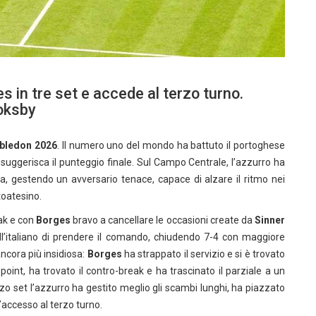
 in tre set e accede al terzo turno.
ooksby
ledon 2026
. Il numero uno del mondo ha battuto il portoghese
 suggerisca il punteggio finale. Sul Campo Centrale, l’azzurro ha
, gestendo un avversario tenace, capace di alzare il ritmo nei
toatesino.
eak e con
Borges
bravo a cancellare le occasioni create da
Sinner
ll’italiano di prendere il comando, chiudendo 7-4 con maggiore
ancora più insidiosa:
Borges
ha strappato il servizio e si è trovato
oint, ha trovato il contro-break e ha trascinato il parziale a un
zo set l’azzurro ha gestito meglio gli scambi lunghi, ha piazzato
’accesso al terzo turno.