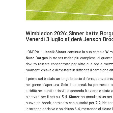
Wimbledon 2026: Sinner batte Borges
Venerdì 3 luglio sfiderà Jenson Br
LONDRA –
Jannik Sinner
continua la sua corsa a
Wimb
Nuno Borges
in tre set molto più complessi di quanto
dovuto restare concentrato per oltre due ore e mezza
momenti chiave e di mettere in difficoltà il campione al
Il primo set è stato un lungo braccio di ferro, senza br
nel game d’apertura. Solo il tie-break ha permesso a
lucidità nei punti decisivi. La seconda frazione è stata 
a servire per il set sul 5-4.
Sinner
ha annullato un set p
nuovo tie-break, dominato con autorità per 7-2. Nel ter
lo strappo decisivo e ha chiuso 6-4, mettendo al sicuro l