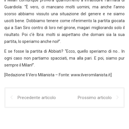
Il Milan comunque proverà quantomeno a infastidire l’armata di
Guardiola: “È vero, ci mancano molti uomini, ma anche l’anno
scorso abbiamo vissuto una situazione del genere e ne siamo
usciti bene. Dobbiamo tenere come riferimento la partita giocata
qui a San Siro contro di loro nel girone, magari migliorando solo il
risultato. Poi c’è Ibra: molti si aspettano che domani sia la sua
partita, lo speriamo anche noi!”.
E se fosse la partita di Abbiati? “Ecco, quello speriamo di no… In
ogni caso non partiamo spacciati, ma alla pari. E poi, siamo pur
sempre il Milan!”.
[Redazione Il Vero Milanista – Fonte: www.ilveromilanista.it]
Precedente articolo
Prossimo articolo