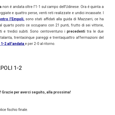
a
non é andata oltre l’1-1 sul campo dell’Udinese. Ora é quinta a
ggiate e quattro perse, venti reti realizzate e undici incassate. I
ntro l’Empoli,
sono stati affidati alla guida di Mazzarri, ce ha
dal quarto posto ce occupano con 21 punti,
frutto di sei vittorie,
ti e tredici subiti. Sono centoventuno i
precedenti
tra le due
l’Atalanta, trentacinque pareggi e trentaquattro affermazioni del
r 1-2 all’andata
e per 2-0 al ritorno.
POLI 1-2
o! Grazie per averci seguito, alla prossima!
ice fischio finale.