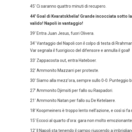
45' Ci saranno quattro minuti di recupero.
44' Goal di Kvaratskhelia! Grande incocciata sotto la
valido! Napoli in vantaggio!
39' Entra Juan Jesus, fuori Olivera.
34' Vantaggio del Napoli con il colpo di testa di Rrahmani
Var segnala il fuorigioco del difensore e annulla il goal!
33' Zappacosta out, entra Hateboer.
32' Ammonito Mazzarri per proteste.
30' Siamo alla mezz'ora, sempre sullo 0-0. Punteggio b
27' Ammonito Djimsiti per fallo su Raspadori.
21' Ammonito Natan per fallo su De Ketelaere.
18' Koopmeiners è troppo lento nell'azione, e così si fa
15' Eccoci al quarto d'ora: gara non molto emozionante
12' Il Napoli sta tenendo il campo riuscendo a imbrigliare