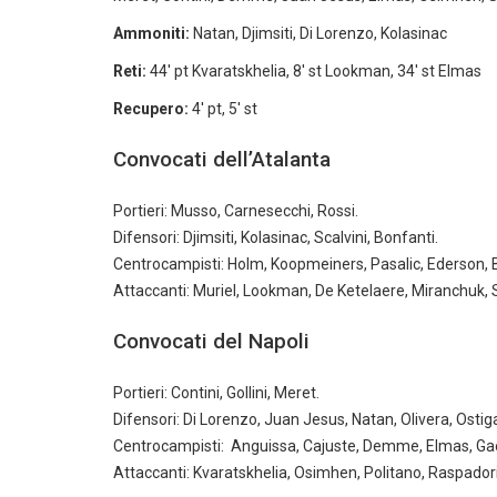
Ammoniti:
Natan, Djimsiti, Di Lorenzo, Kolasinac
Reti:
44' pt Kvaratskhelia, 8' st Lookman, 34' st Elmas
Recupero:
4' pt, 5' st
Convocati dell’Atalanta
Portieri: Musso, Carnesecchi, Rossi.
Difensori: Djimsiti, Kolasinac, Scalvini, Bonfanti.
Centrocampisti: Holm, Koopmeiners, Pasalic, Ederson, 
Attaccanti: Muriel, Lookman, De Ketelaere, Miranchuk,
Convocati del Napoli
Portieri: Contini, Gollini, Meret.
Difensori: Di Lorenzo, Juan Jesus, Natan, Olivera, Osti
Centrocampisti: Anguissa, Cajuste, Demme, Elmas, Gaet
Attaccanti: Kvaratskhelia, Osimhen, Politano, Raspador