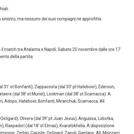
iali.
 lato sinistro, ma nessuno dei suoi compagni ne approfitta.
il match tra Atalanta e Napoli. Sabato 25 novembre dalle ore 17
ento della partita.
dal 31' st Bonfanti), Zappacosta (dal 33' pt Hateboer), Éderson,
elaere (dal 38' st Muriel), Lookman (dal 38' st Scamacca). A
ri, Adopo, Hateboer, Bonfanti, Miranchuk, Scamacca. All.
 Ostigard), Olivera (dal 39' pt Juan Jesus), Anguissa, Lobotka,
en), Raspadori (dal 18' st Elmas), Kvaratskhelia. A disposizione:
eone, Zerbin, Cajuste, Ostigard, Zanoli, Gaetano. All. Mazzarri.