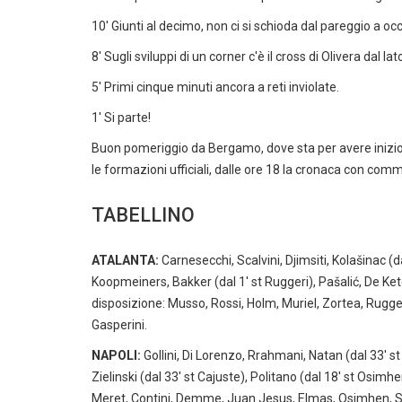
10' Giunti al decimo, non ci si schioda dal pareggio a occh
8' Sugli sviluppi di un corner c'è il cross di Olivera dal
5' Primi cinque minuti ancora a reti inviolate.
1' Si parte!
Buon pomeriggio da Bergamo, dove sta per avere inizio 
le formazioni ufficiali, dalle ore 18 la cronaca con comm
TABELLINO
ATALANTA:
Carnesecchi, Scalvini, Djimsiti, Kolašinac (
Koopmeiners, Bakker (dal 1' st Ruggeri), Pašalić, De Ket
disposizione: Musso, Rossi, Holm, Muriel, Zortea, Rugge
Gasperini.
NAPOLI:
Gollini, Di Lorenzo, Rrahmani, Natan (dal 33' st
Zielinski (dal 33' st Cajuste), Politano (dal 18' st Osimh
Meret, Contini, Demme, Juan Jesus, Elmas, Osimhen, Sim