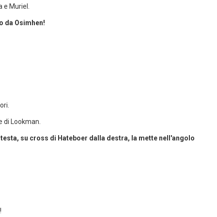
 e Muriel.
ito da Osimhen!
ri.
e di Lookman.
esta, su cross di Hateboer dalla destra, la mette nell'angolo
!