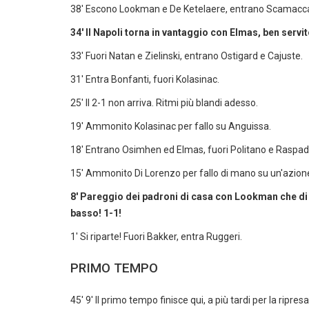
38' Escono Lookman e De Ketelaere, entrano Scamacca
34' Il Napoli torna in vantaggio con Elmas, ben serv
33' Fuori Natan e Zielinski, entrano Ostigard e Cajuste.
31' Entra Bonfanti, fuori Kolasinac.
25' Il 2-1 non arriva. Ritmi più blandi adesso.
19' Ammonito Kolasinac per fallo su Anguissa.
18' Entrano Osimhen ed Elmas, fuori Politano e Raspado
15' Ammonito Di Lorenzo per fallo di mano su un'azion
8' Pareggio dei padroni di casa con Lookman che di t
basso! 1-1!
1' Si riparte! Fuori Bakker, entra Ruggeri.
PRIMO TEMPO
45' 9' Il primo tempo finisce qui, a più tardi per la ripresa