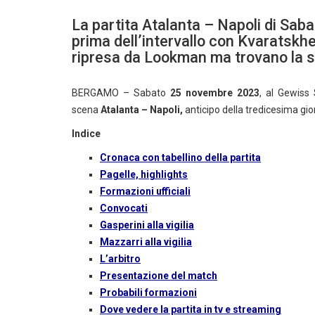
La partita Atalanta – Napoli di Sab
prima dell’intervallo con Kvaratskhe
ripresa da Lookman ma trovano la s
BERGAMO – Sabato
25 novembre 2023
, al Gewiss 
scena
Atalanta – Napoli,
anticipo della tredicesima gi
Indice
Cronaca con tabellino della partita
Pagelle, highlights
Formazioni ufficiali
Convocati
Gasperini alla vigilia
Mazzarri alla vigilia
L’arbitro
Presentazione del match
Probabili formazioni
Dove vedere la partita in tv e streaming