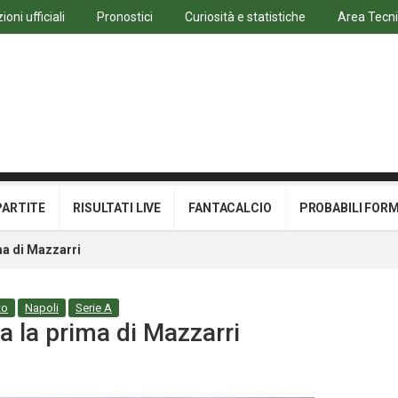
oni ufficiali
Pronostici
Curiosità e statistiche
Area Tecn
PARTITE
RISULTATI LIVE
FANTACALCIO
PROBABILI FOR
ma di Mazzarri
to
Napoli
Serie A
a la prima di Mazzarri