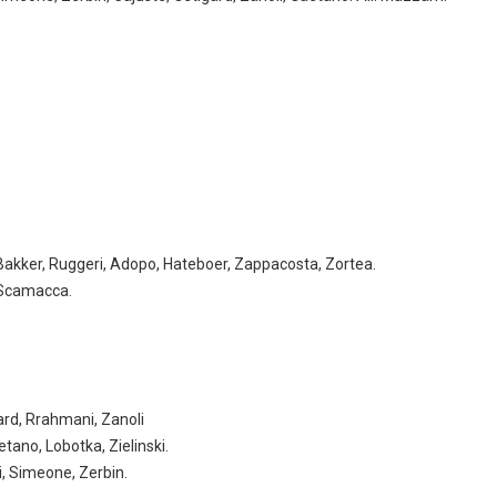
Bakker, Ruggeri, Adopo, Hateboer, Zappacosta, Zortea.
 Scamacca.
gard, Rrahmani, Zanoli
ano, Lobotka, Zielinski.
i, Simeone, Zerbin.