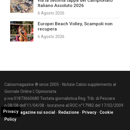
via la settima tappa del Campionato
Italiano Assoluto 2026
6 Agosto 2026
Europei Beach Volley, Scampoli non
recupera
6 Agosto 2026
Calciomagazine ® since 2005 - Notizie Calcio supplemento al
Giornale Online L'Opinionista
p.iva 01873660680 Testata giornalistica Reg. Trib. di Pescara
n.08/08 dell'11/04/08 - Iscrizione al ROC n°17982 del 17/02/2009
Privacy
Calciomagazine sui social
-
Redazione
-
Privacy
-
Cookie
Policy