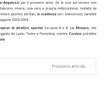
te-Angelozzi
per il prossimo anno. Se le voci sul tecnico non
tuiscono, invece, una vera e propria indiscrezione, rivelata da
rettore sportivo del Bari,
in scadenza
con i biancorossi, sarebbe
stagione 2003/2004.
o
valzer di direttori sportivi
tra serie A e B:
Lo Monaco
, che
teggiato da Lazio, Torino e Fiorentina, mentre
Corvino
potrebbe
ile
.
Prossimo articolo