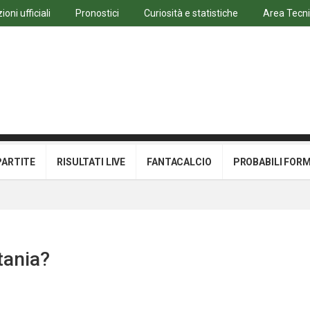
oni ufficiali
Pronostici
Curiosità e statistiche
Area Tecn
PARTITE
RISULTATI LIVE
FANTACALCIO
PROBABILI FOR
tania?