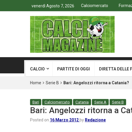
Calciomercato
Formazi
venerdì Agosto 7, 2026
CALCIO
PARTITE DI OGGI
DIRETTA DELLE 
Home
Serie B
Bari: Angelozzi ritorna a Catania?
Bari
Calciomercato
Catania
Serie A
Serie B
Bari: Angelozzi ritorna a Ca
Posted on
16 Marzo 2012
by
Redazione