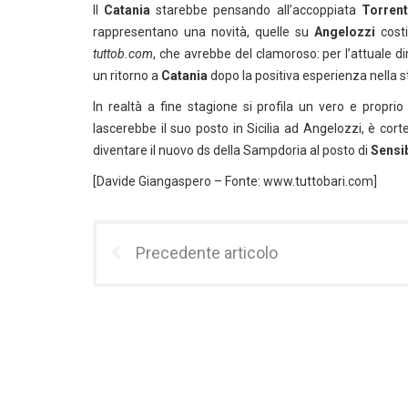
Il
Catania
starebbe pensando all’accoppiata
Torren
rappresentano una novità, quelle su
Angelozzi
costi
tuttob.com
, che avrebbe del clamoroso: per l’attuale di
un ritorno a
Catania
dopo la positiva esperienza nella 
In realtà a fine stagione si profila un vero e propri
lascerebbe il suo posto in Sicilia ad Angelozzi, è cor
diventare il nuovo ds della Sampdoria al posto di
Sensib
[Davide Giangaspero – Fonte: www.tuttobari.com]
Precedente articolo