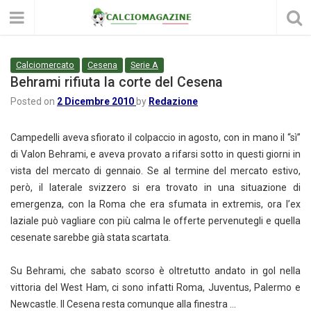
Calciomercato
Cesena
Serie A
Behrami rifiuta la corte del Cesena
Posted on
2 Dicembre 2010
by
Redazione
Campedelli aveva sfiorato il colpaccio in agosto, con in mano il “sì”
di Valon Behrami, e aveva provato a rifarsi sotto in questi giorni in
vista del mercato di gennaio. Se al termine del mercato estivo,
però, il laterale svizzero si era trovato in una situazione di
emergenza, con la Roma che era sfumata in extremis, ora l’ex
laziale può vagliare con più calma le offerte pervenutegli e quella
cesenate sarebbe già stata scartata.
Su Behrami, che sabato scorso è oltretutto andato in gol nella
vittoria del West Ham, ci sono infatti Roma, Juventus, Palermo e
Newcastle. Il Cesena resta comunque alla finestra …