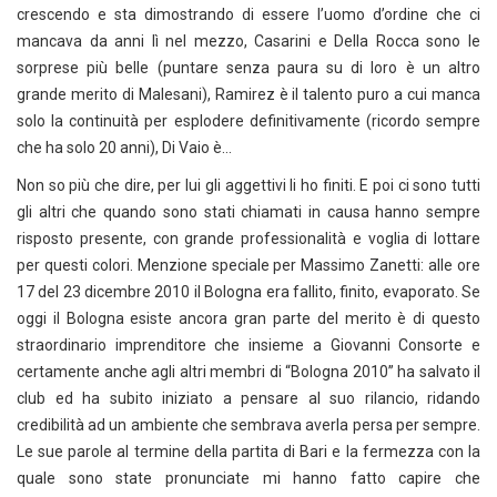
crescendo e sta dimostrando di essere l’uomo d’ordine che ci
mancava da anni lì nel mezzo, Casarini e Della Rocca sono le
sorprese più belle (puntare senza paura su di loro è un altro
grande merito di Malesani), Ramirez è il talento puro a cui manca
solo la continuità per esplodere definitivamente (ricordo sempre
che ha solo 20 anni), Di Vaio è…
Non so più che dire, per lui gli aggettivi li ho finiti. E poi ci sono tutti
gli altri che quando sono stati chiamati in causa hanno sempre
risposto presente, con grande professionalità e voglia di lottare
per questi colori. Menzione speciale per Massimo Zanetti: alle ore
17 del 23 dicembre 2010 il Bologna era fallito, finito, evaporato. Se
oggi il Bologna esiste ancora gran parte del merito è di questo
straordinario imprenditore che insieme a Giovanni Consorte e
certamente anche agli altri membri di “Bologna 2010” ha salvato il
club ed ha subito iniziato a pensare al suo rilancio, ridando
credibilità ad un ambiente che sembrava averla persa per sempre.
Le sue parole al termine della partita di Bari e la fermezza con la
quale sono state pronunciate mi hanno fatto capire che