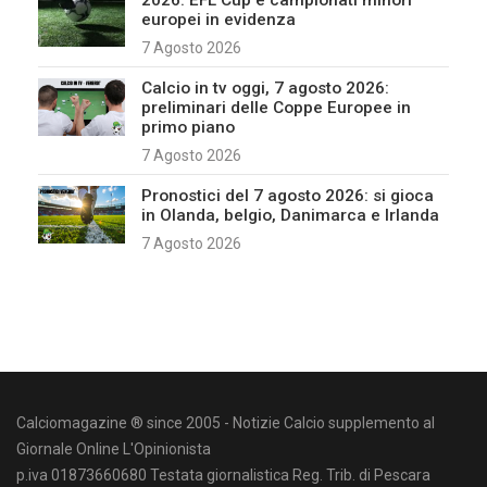
2026: EFL Cup e campionati minori
europei in evidenza
7 Agosto 2026
Calcio in tv oggi, 7 agosto 2026:
preliminari delle Coppe Europee in
primo piano
7 Agosto 2026
Pronostici del 7 agosto 2026: si gioca
in Olanda, belgio, Danimarca e Irlanda
7 Agosto 2026
Calciomagazine ® since 2005 - Notizie Calcio supplemento al
Giornale Online L'Opinionista
p.iva 01873660680 Testata giornalistica Reg. Trib. di Pescara