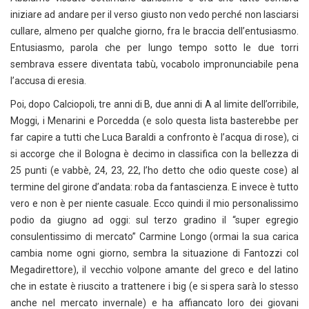
iniziare ad andare per il verso giusto non vedo perché non lasciarsi
cullare, almeno per qualche giorno, fra le braccia dell’entusiasmo.
Entusiasmo, parola che per lungo tempo sotto le due torri
sembrava essere diventata tabù, vocabolo impronunciabile pena
l’accusa di eresia.
Poi, dopo Calciopoli, tre anni di B, due anni di A al limite dell’orribile,
Moggi, i Menarini e Porcedda (e solo questa lista basterebbe per
far capire a tutti che Luca Baraldi a confronto è l’acqua di rose), ci
si accorge che il Bologna è decimo in classifica con la bellezza di
25 punti (e vabbè, 24, 23, 22, l’ho detto che odio queste cose) al
termine del girone d’andata: roba da fantascienza. E invece è tutto
vero e non è per niente casuale. Ecco quindi il mio personalissimo
podio da giugno ad oggi: sul terzo gradino il “super egregio
consulentissimo di mercato” Carmine Longo (ormai la sua carica
cambia nome ogni giorno, sembra la situazione di Fantozzi col
Megadirettore), il vecchio volpone amante del greco e del latino
che in estate è riuscito a trattenere i big (e si spera sarà lo stesso
anche nel mercato invernale) e ha affiancato loro dei giovani