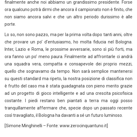
finalmente anche noi abbiamo un grandissimo presidente. Forse
ora qualcuno potrà dirmi che ancora il campionato non è finito, che
non siamo ancora salvi e che un altro periodo durissimo è alle
porte.
Lo so, non sono pazzo, ma per la prima volta dopo tanti anni, oltre
che provare un po’ d’entusiasmo, ho molta fiducia nel Bologna.
Inter, Lazio e Roma, le prossime avversarie, sono sì più forti, ma
ora fanno un po’ meno paura. Finalmente ad affrontarle ci andrà
una squadra vera, compatta e consapevole dei proprio mezzi,
quello che sognavamo da tempo. Non sarà semplice mantenersi
su questi standard ma ripeto, la nostra posizione di classifica non
è frutto del caso ma è stata guadagnata con pieno merito grazie
ad un progetto di gioco intelligente e ad una crescita psicofisica
costante. I piedi restano ben piantati a terra ma oggi posso
tranquillamente affermare che, specie dopo un passato recente
così travagliato, il Bologna ha davanti a sé un futuro luminoso.
[Simone Minghinelli – Fonte: www.zerocinquantuno.it]