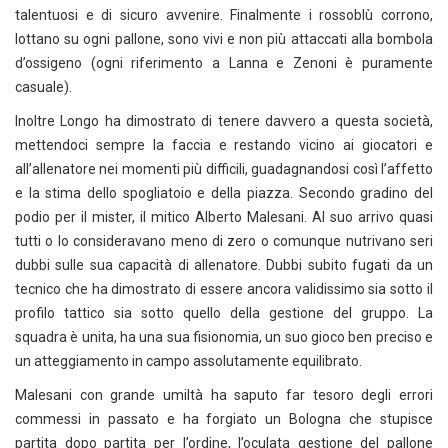
talentuosi e di sicuro avvenire. Finalmente i rossoblù corrono,
lottano su ogni pallone, sono vivi e non più attaccati alla bombola
d’ossigeno (ogni riferimento a Lanna e Zenoni è puramente
casuale).
Inoltre Longo ha dimostrato di tenere davvero a questa società,
mettendoci sempre la faccia e restando vicino ai giocatori e
all’allenatore nei momenti più difficili, guadagnandosi così l’affetto
e la stima dello spogliatoio e della piazza. Secondo gradino del
podio per il mister, il mitico Alberto Malesani. Al suo arrivo quasi
tutti o lo consideravano meno di zero o comunque nutrivano seri
dubbi sulle sua capacità di allenatore. Dubbi subito fugati da un
tecnico che ha dimostrato di essere ancora validissimo sia sotto il
profilo tattico sia sotto quello della gestione del gruppo. La
squadra è unita, ha una sua fisionomia, un suo gioco ben preciso e
un atteggiamento in campo assolutamente equilibrato.
Malesani con grande umiltà ha saputo far tesoro degli errori
commessi in passato e ha forgiato un Bologna che stupisce
partita dopo partita per l’ordine, l’oculata gestione del pallone