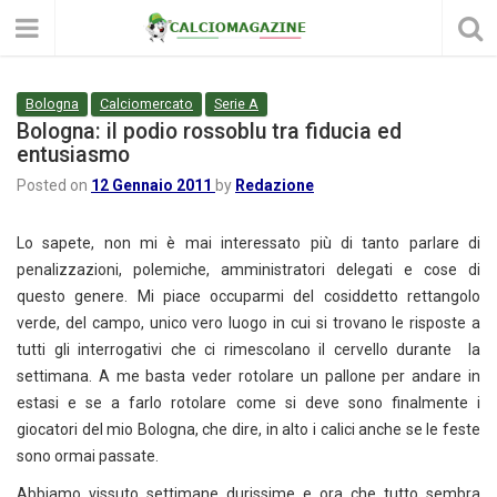
Bologna
Calciomercato
Serie A
Bologna: il podio rossoblu tra fiducia ed
entusiasmo
Posted on
12 Gennaio 2011
by
Redazione
Lo sapete, non mi è mai interessato più di tanto parlare di
penalizzazioni, polemiche, amministratori delegati e cose di
questo genere. Mi piace occuparmi del cosiddetto rettangolo
verde, del campo, unico vero luogo in cui si trovano le risposte a
tutti gli interrogativi che ci rimescolano il cervello durante la
settimana. A me basta veder rotolare un pallone per andare in
estasi e se a farlo rotolare come si deve sono finalmente i
giocatori del mio Bologna, che dire, in alto i calici anche se le feste
sono ormai passate.
Abbiamo vissuto settimane durissime e ora che tutto sembra