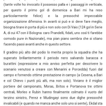
(tante volte ho invocato il possesso palla e i passaggi in verticale,
per questo il primo gol di domenica a Bari mi ha reso
particolarmente felice) e la pressoché impeccabile
organizzazione difensiva. In avanti si può e si deve fare meglio,
bisogna tirare in porta di più e non solo con Di Vaio (124 gol in Serie
A, di cui 47 con il Bologna: caro Prandelli, fidati, uno così ti farebbe
comodo pure in Nazionale), ma pian piano sembra che si stiano
facendo passi avanti anche in questo settore.
Il gradino più alto del podio lo merita proprio la squadra che ha
superato brillantemente il periodo nero salvando baracca e
burattini (espressione a mio avviso perfetta per descrivere lo
scenario venutosi a creare con Menarini e Porcedda) fuori dal
campo e fornendo ottime prestazione in campo (a Cesena, a Bari
e col Chievo i punti più alti, ma non solo). Viviano è il miglior
portiere del campionato, Moras, Britos e Portanova tre ottimi
centrali, Morleo e Rubin hanno finalmente colmato il vuoto del
terzino sinistro, Perez e Mudingayi sono due dighe pressoché
invalicabili (e quando ne manca anche solo uno si sente), Ekdal sta