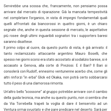
Servirebbe una scossa che, francamente, non pensiamo possa
arrivare dal mercato di riparazione. Già la mancata tempestività
nel completare l’organico, in vista di impegni fondamentali quali
quelli affrontati dai biancorossi in quattro giorni, è un chiaro
segnale che, anche in questa sessione di mercato, le aspettative
più rosee degli ultimi inguaribili sognatori tra i supporters baresi
saranno disattese.
Il primo colpo al cuore, da questo punto di vista, è già arrivato: il
tanto reclamizzato attaccante argentino Mauro Boselli, che
spesso nei giorni scorsi era stato accostato al sodalizio barese, si è
accasato a Genova, alla corte di Preziosi. E il Bari? Il Bari si
consolerà con Rudolf, ennesimo ventunenne acerbo che, come gli
altri rinforzi “in erba” Glick ed Okaka, non potrà certo sobbarcarsi
tutto il peso di una clamorosa rimonta.
Un’altro bello “scossone” al gruppo potrebbe arrivare con il cambio
della guida tecnica, ma anche su questo punto, non ci sembra che
da Via Torrebella trapeli la voglia di dare il benservito ad un
Ventura ormai svuotato e che pare predicare nel deserto. Sarà per