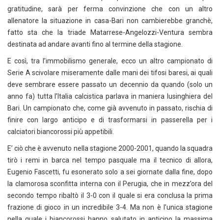
gratitudine, sarà per ferma convinzione che con un altro
allenatore la situazione in casa-Bari non cambierebbe granchè,
fatto sta che la triade Matarrese-Angelozzi-Ventura sembra
destinata ad andare avanti fino al termine della stagione.
E così, tra l’immobilismo generale, ecco un altro campionato di
Serie A scivolare miseramente dalle mani dei tifosi baresi, ai quali
deve sembrare essere passato un decennio da quando (solo un
anno fa) tutta l’Italia calcistica parlava in maniera lusinghiera del
Bari. Un campionato che, come già avvenuto in passato, rischia di
finire con largo anticipo e di trasformarsi in passerella per i
calciatori biancorossi più appetibili.
E’ ciò che è avvenuto nella stagione 2000-2001, quando la squadra
tirò i remi in barca nel tempo pasquale ma il tecnico di allora,
Eugenio Fascetti, fu esonerato solo a sei giornate dalla fine, dopo
la clamorosa sconfitta interna con il Perugia, che in mezz’ora del
secondo tempo ribaltò il 3-0 con il quale si era conclusa la prima
frazione di gioco in un incredibile 3-4. Ma non è l’unica stagione
nella quale i biancorossi hanno salutato in anticipo la massima