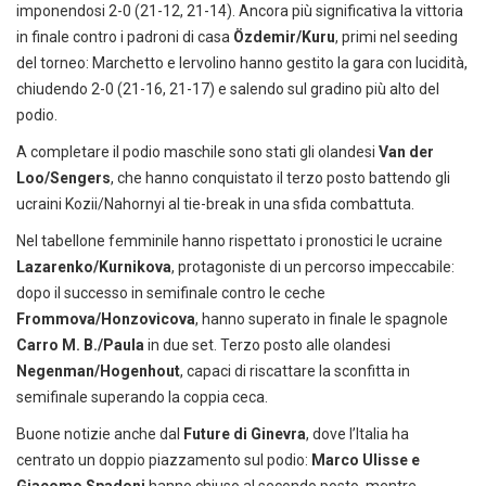
imponendosi 2-0 (21-12, 21-14). Ancora più significativa la vittoria
in finale contro i padroni di casa
Özdemir/Kuru
, primi nel seeding
del torneo: Marchetto e Iervolino hanno gestito la gara con lucidità,
chiudendo 2-0 (21-16, 21-17) e salendo sul gradino più alto del
podio.
A completare il podio maschile sono stati gli olandesi
Van der
Loo/Sengers
, che hanno conquistato il terzo posto battendo gli
ucraini Kozii/Nahornyi al tie-break in una sfida combattuta.
Nel tabellone femminile hanno rispettato i pronostici le ucraine
Lazarenko/Kurnikova
, protagoniste di un percorso impeccabile:
dopo il successo in semifinale contro le ceche
Frommova/Honzovicova
, hanno superato in finale le spagnole
Carro M. B./Paula
in due set. Terzo posto alle olandesi
Negenman/Hogenhout
, capaci di riscattare la sconfitta in
semifinale superando la coppia ceca.
Buone notizie anche dal
Future di Ginevra
, dove l’Italia ha
centrato un doppio piazzamento sul podio:
Marco Ulisse e