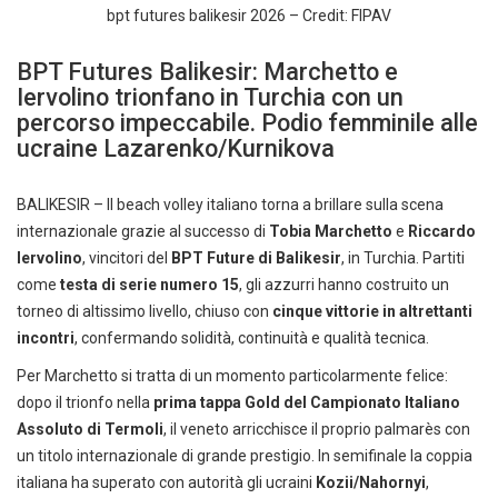
bpt futures balikesir 2026 – Credit: FIPAV
BPT Futures Balikesir: Marchetto e
Iervolino trionfano in Turchia con un
percorso impeccabile. Podio femminile alle
ucraine Lazarenko/Kurnikova
BALIKESIR – Il beach volley italiano torna a brillare sulla scena
internazionale grazie al successo di
Tobia Marchetto
e
Riccardo
Iervolino
, vincitori del
BPT Future di Balikesir
, in Turchia. Partiti
come
testa di serie numero 15
, gli azzurri hanno costruito un
torneo di altissimo livello, chiuso con
cinque vittorie in altrettanti
incontri
, confermando solidità, continuità e qualità tecnica.
Per Marchetto si tratta di un momento particolarmente felice:
dopo il trionfo nella
prima tappa Gold del Campionato Italiano
Assoluto di Termoli
, il veneto arricchisce il proprio palmarès con
un titolo internazionale di grande prestigio. In semifinale la coppia
italiana ha superato con autorità gli ucraini
Kozii/Nahornyi
,