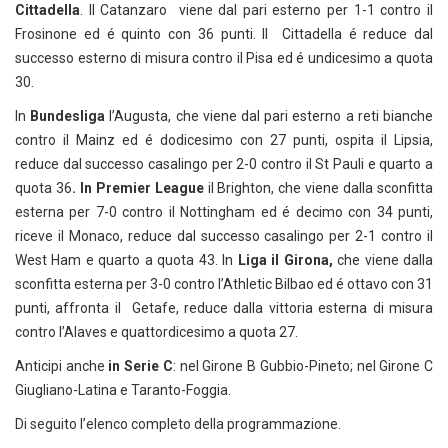
Cittadella
. Il Catanzaro viene dal pari esterno per 1-1 contro il
Frosinone ed é quinto con 36 punti. Il Cittadella é reduce dal
successo esterno di misura contro il Pisa ed é undicesimo a quota
30.
In
Bundesliga
l’Augusta, che viene dal pari esterno a reti bianche
contro il Mainz ed é dodicesimo con 27 punti, ospita il Lipsia,
reduce dal successo casalingo per 2-0 contro il St Pauli e quarto a
quota 36
. In Premier League
il Brighton, che viene dalla sconfitta
esterna per 7-0 contro il Nottingham ed é decimo con 34 punti,
riceve il Monaco, reduce dal successo casalingo per 2-1 contro il
West Ham e quarto a quota 43. In
Liga il Girona,
che viene dalla
sconfitta esterna per 3-0 contro l’Athletic Bilbao ed é ottavo con 31
punti, affronta il Getafe, reduce dalla vittoria esterna di misura
contro l’Alaves e quattordicesimo a quota 27.
Anticipi anche
in Serie C
: nel Girone B Gubbio-Pineto; nel Girone C
Giugliano-Latina e Taranto-Foggia.
Di seguito l’elenco completo della programmazione.