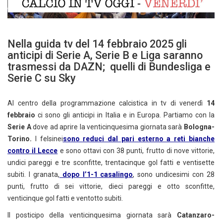
Nella guida tv del 14 febbraio 2025 gli
anticipi di Serie A, Serie B e Liga saranno
trasmessi da DAZN; quelli di Bundesliga e
Serie C su Sky
Al centro della programmazione calcistica in tv di venerdì
14
febbraio
ci sono gli anticipi in Italia e in Europa. Partiamo con la
Serie
A
dove ad aprire la venticinquesima giornata sarà
Bologna-
Torino.
I felsinei
sono reduci dal pari esterno a reti bianche
contro il Lecce
e sono ottavi con 38 punti, frutto di nove vittorie,
undici pareggi e tre sconfitte, trentacinque gol fatti e ventisette
subiti. I granata,
dopo l’1-1 casalingo
, sono undicesimi con 28
punti, frutto di sei vittorie, dieci pareggi e otto sconfitte,
venticinque gol fatti e ventotto subiti.
Il posticipo della venticinquesima giornata sarà
Catanzaro-