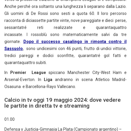
Anche perché ora soltanto una lunghezza li separano dalla Lazio.
Gli uomini di De Rossi sono sesti a quota 60. Il loro percorso
racconta di diciassette partite vinte, nove pareggiate e dieci perse,
sessantatré reti realizzate e quarantaquattro
incassate. I rossoblù sono matematicamente salvi da tre
giornate.
Dopo il successo casalingo in rimonta contro il
Sassuolo
, sono undicesimi con 46 punti, frutto di undici vittorie,
tredici pareggi e dodici sconfitte, quarantatré gol fatti e
quarantaquattro subiti.
In
Premier League
spiccano Manchester City-West Ham e
Arsenal-Everton. In
Liga
andranno in scena Atletico Madrid-
Osasuna e Barcellona-Rayo Vallecano.
Calcio in tv oggi 19 maggio 2024: dove vedere
le partite in diretta tv e streaming
01.00
Defensa y Justicia-Gimnasia La Plata (Campionato argentino) –