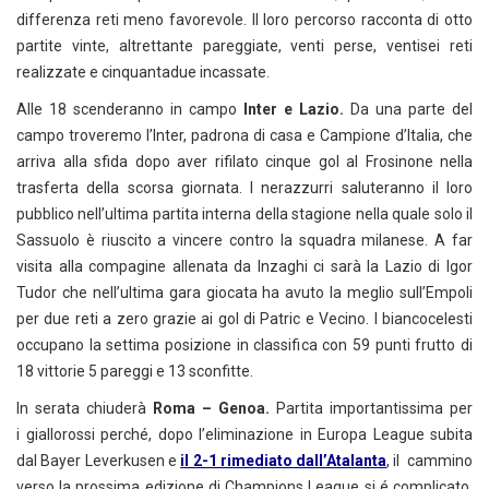
differenza reti meno favorevole. Il loro percorso racconta di otto
partite vinte, altrettante pareggiate, venti perse, ventisei reti
realizzate e cinquantadue incassate.
Alle 18 scenderanno in campo
Inter e Lazio.
Da una parte del
campo troveremo l’Inter, padrona di casa e Campione d’Italia, che
arriva alla sfida dopo aver rifilato cinque gol al Frosinone nella
trasferta della scorsa giornata. I nerazzurri saluteranno il loro
pubblico nell’ultima partita interna della stagione nella quale solo il
Sassuolo è riuscito a vincere contro la squadra milanese. A far
visita alla compagine allenata da Inzaghi ci sarà la Lazio di Igor
Tudor che nell’ultima gara giocata ha avuto la meglio sull’Empoli
per due reti a zero grazie ai gol di Patric e Vecino. I biancocelesti
occupano la settima posizione in classifica con 59 punti frutto di
18 vittorie 5 pareggi e 13 sconfitte.
In serata chiuderà
Roma – Genoa.
Partita importantissima per
i giallorossi perché, dopo l’eliminazione in Europa League subita
dal Bayer Leverkusen e
il 2-1 rimediato dall’Atalanta
, il cammino
verso la prossima edizione di Champions League si é complicato.