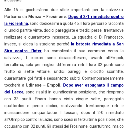
incassate.
Alle 15 si giocherànno due sfide importanti per la salvezza.
Partiamo da
Monza – Frosinone.
Dopo il 2-1 rimediato contro
la Fiorentina
, sono dodicesimi a quota 45. Il loro percorso racconta
di undici partite vinte, dodici pareggiate e tredici perse, trentanove
realizzate e quarantotto incassate. La squadra di Di Francesco,
invece, si gioca la stagione perché
la batosta rimediata a San
Siro contro l’Inter
ha complicato il suo cammino verso la
salvezza., I ciociari sono diciassettesimi, avanti all’Empoli,
terzultima, solo per miglior differenza reti. I loro 32 punti sono
frutto di sette vittorie, undici pareggi e diciotto sconfitte,
quarantatré gol fatti e sessantotto subiti. Contemporaneamente
toccherà a
Udinese – Empoli.
Dopo aver espugnato il campo
del Lecce
, sono risaliti in quindicesima posizione, che ricoprono
con 33 punti. Finora hanno vinto cinque volte, pareggiato
quattordici e perso dodici, realizzando trentacinque reti e
incassandone cinquantadue. I toscani, dopo il 2-0 rimediato
all’Olimpico contro la Lazio, sono scesi in terzultima posizione, che
occupano con 32 punti. Gli stessi del Frosinone, quartultimo, ma co