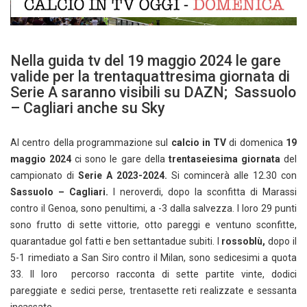
Nella guida tv del 19 maggio 2024 le gare
valide per la trentaquattresima giornata di
Serie A saranno visibili su DAZN; Sassuolo
– Cagliari anche su Sky
Al centro della programmazione sul
calcio in TV
di domenica
19
maggio 2024
ci sono le gare della
trentaseiesima giornata
del
campionato di
Serie A 2023-2024.
Si comincerà alle 12.30 con
Sassuolo – Cagliari.
I neroverdi, dopo la sconfitta di Marassi
contro il Genoa, sono penultimi, a -3 dalla salvezza. I loro 29 punti
sono frutto di sette vittorie, otto pareggi e ventuno sconfitte,
quarantadue gol fatti e ben settantadue subiti. I
rossoblù,
dopo il
5-1 rimediato a San Siro contro il Milan, sono sedicesimi a quota
33. Il loro percorso racconta di sette partite vinte, dodici
pareggiate e sedici perse, trentasette reti realizzate e sessanta