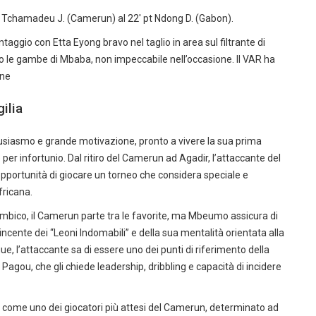
t Tchamadeu J. (Camerun) al 22′ pt Ndong D. (Gabon).
ggio con Etta Eyong bravo nel taglio in area sul filtrante di
o le gambe di Mbaba, non impeccabile nell’occasione. Il VAR ha
one
ilia
siasmo e grande motivazione, pronto a vivere la sua prima
er infortunio. Dal ritiro del Camerun ad Agadir, l’attaccante del
opportunità di giocare un torneo che considera speciale e
fricana.
mbico, il Camerun parte tra le favorite, ma Mbeumo assicura di
vincente dei “Leoni Indomabili” e della sua mentalità orientata alla
, l’attaccante sa di essere uno dei punti di riferimento della
Pagou, che gli chiede leadership, dribbling e capacità di incidere
a come uno dei giocatori più attesi del Camerun, determinato ad