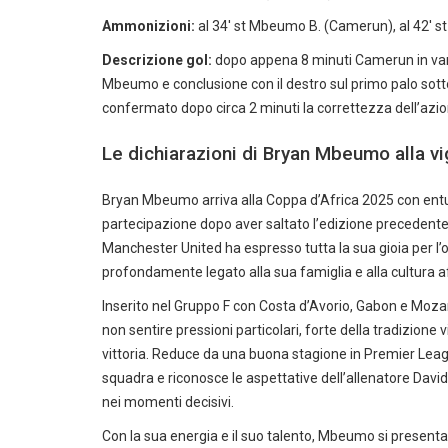
Ammonizioni:
al 34′ st Mbeumo B. (Camerun), al 42′ s
Descrizione gol:
dopo appena 8 minuti Camerun in vanta
Mbeumo e conclusione con il destro sul primo palo sott
confermato dopo circa 2 minuti la correttezza dell’azi
Le dichiarazioni di Bryan Mbeumo alla vig
Bryan Mbeumo arriva alla Coppa d’Africa 2025 con entu
partecipazione dopo aver saltato l’edizione precedente p
Manchester United ha espresso tutta la sua gioia per l’
profondamente legato alla sua famiglia e alla cultura a
Inserito nel Gruppo F con Costa d’Avorio, Gabon e Moza
non sentire pressioni particolari, forte della tradizione 
vittoria. Reduce da una buona stagione in Premier League
squadra e riconosce le aspettative dell’allenatore David 
nei momenti decisivi.
Con la sua energia e il suo talento, Mbeumo si present