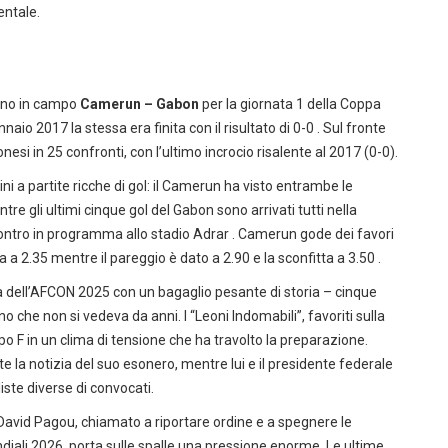
entale.
nno in campo
Camerun – Gabon
per la giornata 1 della Coppa
aio 2017 la stessa era finita con il risultato di 0-0 . Sul fronte
esi in 25 confronti, con l’ultimo incrocio risalente al 2017 (0-0).
ni a partite ricche di gol: il Camerun ha visto entrambe le
e gli ultimi cinque gol del Gabon sono arrivati tutti nella
contro in programma allo stadio Adrar . Camerun gode dei favori
a 2.35 mentre il pareggio è dato a 2.90 e la sconfitta a 3.50 .
 dell’AFCON 2025 con un bagaglio pesante di storia – cinque
no che non si vedeva da anni. I “Leoni Indomabili”, favoriti sulla
po F in un clima di tensione che ha travolto la preparazione.
 la notizia del suo esonero, mentre lui e il presidente federale
iste diverse di convocati.
 David Pagou, chiamato a riportare ordine e a spegnere le
iali 2026, porta sulle spalle una pressione enorme. Le ultime