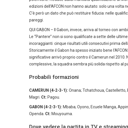
edizioni dell’AFCON non hanno aiutato: solo una volta ne
C’è però un dato che può restituire fiducia: nelle qualif
pareggi.
QUI GABON – Il Gabon, invece, arriva al torneo con amb
Le “Pantere” non si sono qualificate a sette delle ultim
incoraggianti: cinque risultati utili consecutivi prima del
Storicamente il Gabon ha spesso iniziato bene l’AFCON: 
significative arrivò proprio contro il Camerun nel 2010. 
complessive, la squadra sembra più solida rispetto al p
Probabili formazioni
CAMERUN (4-2-3-1):
Onana; Tchatchoua, Castelletto,
Magri.
Ct:
Pagou.
GABON (4-2-3-1):
Mbaba; Oyono, Ecuele Manga, Appin
Openda.
Ct:
Mouyouma.
Dove vedere la partita in TV e streamin