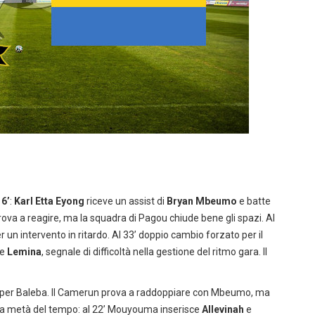
l
6’
:
Karl Etta Eyong
riceve un assist di
Bryan Mbeumo
e batte
rova a reagire, ma la squadra di Pagou chiude bene gli spazi. Al
r un intervento in ritardo. Al 33’ doppio cambio forzato per il
e
Lemina
, segnale di difficoltà nella gestione del ritmo gara. Il
per Baleba. Il Camerun prova a raddoppiare con Mbeumo, ma
da metà del tempo: al 22’ Mouyouma inserisce
Allevinah
e