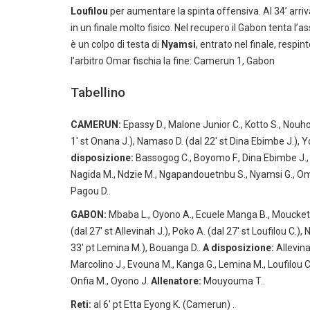
Loufilou
per aumentare la spinta offensiva. Al 34’ arriva
in un finale molto fisico. Nel recupero il Gabon tenta l
è un colpo di testa di
Nyamsi
, entrato nel finale, resp
l’arbitro Omar fischia la fine: Camerun 1, Gabon
Tabellino
CAMERUN:
Epassy D., Malone Junior C., Kotto S., Nouh
1′ st Onana J.), Namaso D. (dal 22′ st Dina Ebimbe J.), Y
disposizione:
Bassogog C., Boyomo F., Dina Ebimbe J., 
Nagida M., Ndzie M., Ngapandouetnbu S., Nyamsi G., Om
Pagou D..
GABON:
Mbaba L., Oyono A., Ecuele Manga B., Moucketo
(dal 27′ st Allevinah J.), Poko A. (dal 27′ st Loufilou C.
33′ pt Lemina M.), Bouanga D..
A disposizione:
Allevina
Marcolino J., Evouna M., Kanga G., Lemina M., Loufilou C
Onfia M., Oyono J.
Allenatore:
Mouyouma T..
Reti:
al 6′ pt Etta Eyong K. (Camerun) .