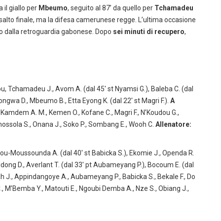
 il giallo per
Mbeumo
, seguito al 87’ da quello per
Tchamadeu
’assalto finale, ma la difesa camerunese regge. L’ultima occasione
into dalla retroguardia gabonese. Dopo
sei minuti di recupero
,
ou, Tchamadeu J., Avom A. (dal 45′ st Nyamsi G.), Baleba C. (dal
ongwa D., Mbeumo B., Etta Eyong K. (dal 22′ st Magri F.).
A
Kamdem A. M., Kemen O., Kofane C., Magri F., N’Koudou G.,
ossola S., Onana J., Soko P., Sombang E., Wooh C.
Allenatore:
u-Moussounda A. (dal 40′ st Babicka S.), Ekomie J., Openda R.
), Ndong D., Averlant T. (dal 33′ pt Aubameyang P.), Bocoum E. (dal
h J., Appindangoye A., Aubameyang P., Babicka S., Bekale F., Do
., M’Bemba Y., Matouti E., Ngoubi Demba A., Nze S., Obiang J.,