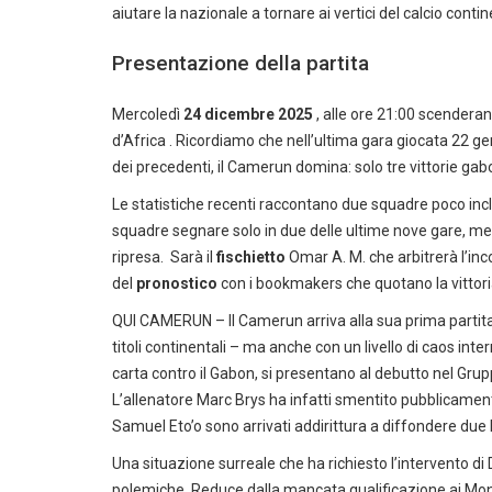
aiutare la nazionale a tornare ai vertici del calcio contin
Presentazione della partita
Mercoledì
24 dicembre 2025
, alle ore 21:00 scendera
d’Africa . Ricordiamo che nell’ultima gara giocata 22 genn
dei precedenti, il Camerun domina: solo tre vittorie gabon
Le statistiche recenti raccontano due squadre poco incli
squadre segnare solo in due delle ultime nove gare, mentr
ripresa. Sarà il
fischietto
Omar A. M. che arbitrerà l’in
del
pronostico
con i bookmakers che quotano la vittoria 
QUI CAMERUN – Il Camerun arriva alla sua prima partita
titoli continentali – ma anche con un livello di caos inter
carta contro il Gabon, si presentano al debutto nel Grup
L’allenatore Marc Brys ha infatti smentito pubblicamente
Samuel Eto’o sono arrivati addirittura a diffondere due l
Una situazione surreale che ha richiesto l’intervento di
polemiche. Reduce dalla mancata qualificazione ai Mond