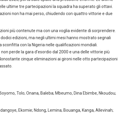
lle ultime tre partecipazioni la squadra ha superato gli ottavi.
icazioni non ha mai perso, chiudendo con quattro vittorie e due
izioni più contenute ma con una voglia evidente di sorprendere.
e dodici edizioni, ma negli ultimi mesi hanno mostrato segnali
la sconfitta con la Nigeria nelle qualificazioni mondiali.
non perde la gara d’esordio dal 2000 e una delle vittorie più
Nonostante cinque eliminazioni ai gironi nelle otto partecipazioni
assato.
 Boyomo, Tolo; Onana, Baleba; Mbeumo, Dina Ebimbe, Nkoudou;
dangoye, Ekomie; Ndong, Lemina; Bouanga, Kanga, Allevinah;
g