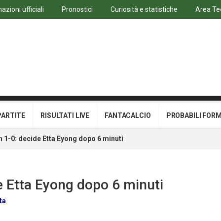
azioni ufficiali
Pronostici
Curiosità e statistiche
Area Te
PARTITE
RISULTATI LIVE
FANTACALCIO
PROBABILI FOR
1-0: decide Etta Eyong dopo 6 minuti
 Etta Eyong dopo 6 minuti
ta