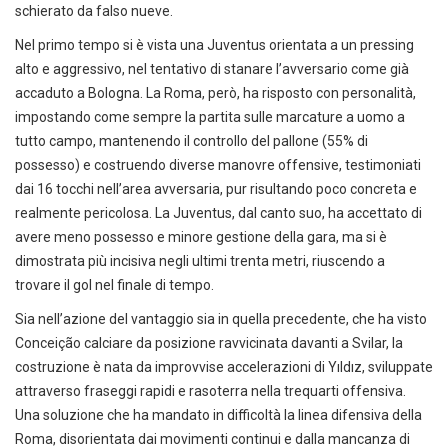
schierato da falso nueve.
Nel primo tempo si è vista una Juventus orientata a un pressing
alto e aggressivo, nel tentativo di stanare l’avversario come già
accaduto a Bologna. La Roma, però, ha risposto con personalità,
impostando come sempre la partita sulle marcature a uomo a
tutto campo, mantenendo il controllo del pallone (55% di
possesso) e costruendo diverse manovre offensive, testimoniati
dai 16 tocchi nell’area avversaria, pur risultando poco concreta e
realmente pericolosa. La Juventus, dal canto suo, ha accettato di
avere meno possesso e minore gestione della gara, ma si è
dimostrata più incisiva negli ultimi trenta metri, riuscendo a
trovare il gol nel finale di tempo.
Sia nell’azione del vantaggio sia in quella precedente, che ha visto
Conceição calciare da posizione ravvicinata davanti a Svilar, la
costruzione è nata da improvvise accelerazioni di Yıldız, sviluppate
attraverso fraseggi rapidi e rasoterra nella trequarti offensiva.
Una soluzione che ha mandato in difficoltà la linea difensiva della
Roma, disorientata dai movimenti continui e dalla mancanza di