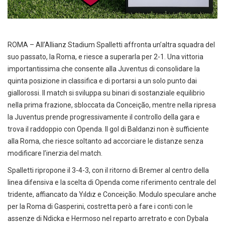
ROMA – All’Allianz Stadium Spalletti affronta un’altra squadra del
suo passato, la Roma, e riesce a superarla per 2-1. Una vittoria
importantissima che consente alla Juventus di consolidare la
quinta posizione in classifica e di portarsi a un solo punto dai
giallorossi. Il match si sviluppa su binari di sostanziale equilibrio
nella prima frazione, sbloccata da Conceição, mentre nella ripresa
la Juventus prende progressivamente il controllo della gara e
trova il raddoppio con Openda. Il gol di Baldanzi non è sufficiente
alla Roma, che riesce soltanto ad accorciare le distanze senza
modificare l’inerzia del match.
Spalletti ripropone il 3-4-3, con il ritorno di Bremer al centro della
linea difensiva e la scelta di Openda come riferimento centrale del
tridente, affiancato da Yıldız e Conceição. Modulo speculare anche
per la Roma di Gasperini, costretta però a fare i conti con le
assenze di Ndicka e Hermoso nel reparto arretrato e con Dybala