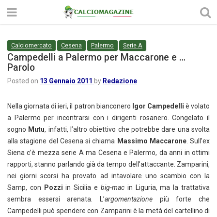
Calciomercato
Cesena
Palermo
Serie A
Campedelli a Palermo per Maccarone e …
Parolo
Posted on
13 Gennaio 2011
by
Redazione
Nella giornata di ieri, il patron bianconero
Igor Campedelli
è volato
a Palermo per incontrarsi con i dirigenti rosanero. Congelato il
sogno
Mutu
, infatti, l’altro obiettivo che potrebbe dare una svolta
alla stagione del Cesena si chiama
Massimo Maccarone
. Sull’ex
Siena c’è mezza serie A ma Cesena e Palermo, da anni in ottimi
rapporti, stanno parlando già da tempo dell’attaccante. Zamparini,
nei giorni scorsi ha provato ad intavolare uno scambio con la
Samp, con
Pozzi
in Sicilia e
big-mac
in Liguria, ma la trattativa
sembra essersi arenata. L’
argomentazione
più forte che
Campedelli può spendere con Zamparini è la metà del cartellino di