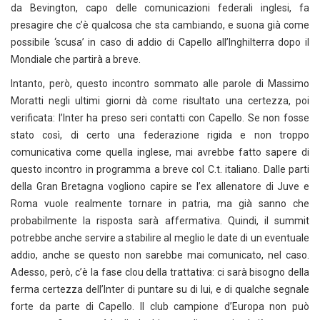
da Bevington, capo delle comunicazioni federali inglesi, fa
presagire che c’è qualcosa che sta cambiando, e suona già come
possibile ‘scusa’ in caso di addio di Capello all’Inghilterra dopo il
Mondiale che partirà a breve.
Intanto, però, questo incontro sommato alle parole di Massimo
Moratti negli ultimi giorni dà come risultato una certezza, poi
verificata: l’Inter ha preso seri contatti con Capello. Se non fosse
stato così, di certo una federazione rigida e non troppo
comunicativa come quella inglese, mai avrebbe fatto sapere di
questo incontro in programma a breve col C.t. italiano. Dalle parti
della Gran Bretagna vogliono capire se l’ex allenatore di Juve e
Roma vuole realmente tornare in patria, ma già sanno che
probabilmente la risposta sarà affermativa. Quindi, il summit
potrebbe anche servire a stabilire al meglio le date di un eventuale
addio, anche se questo non sarebbe mai comunicato, nel caso.
Adesso, però, c’è la fase clou della trattativa: ci sarà bisogno della
ferma certezza dell’Inter di puntare su di lui, e di qualche segnale
forte da parte di Capello. Il club campione d’Europa non può