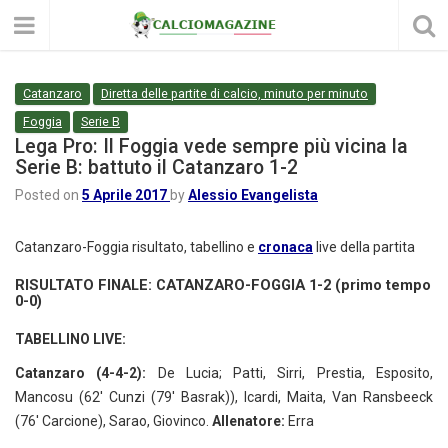
Catanzaro
Diretta delle partite di calcio, minuto per minuto
Foggia
Serie B
Lega Pro: Il Foggia vede sempre più vicina la
Serie B: battuto il Catanzaro 1-2
Posted on
5 Aprile 2017
by
Alessio Evangelista
Catanzaro-Foggia risultato, tabellino e
cronaca
live della partita
RISULTATO FINALE: CATANZARO-FOGGIA 1-2 (primo tempo
0-0)
TABELLINO LIVE:
Catanzaro (4-4-2):
De Lucia; Patti, Sirri, Prestia, Esposito,
Mancosu (62′ Cunzi (79′ Basrak)), Icardi, Maita, Van Ransbeeck
(76′ Carcione), Sarao, Giovinco.
Allenatore:
Erra