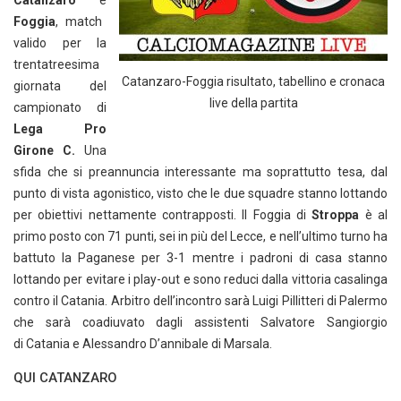
Catanzaro
e
Foggia
, match
valido per la
trentatreesima
Catanzaro-Foggia risultato, tabellino e cronaca
giornata del
live della partita
campionato di
Lega Pro
Girone C.
Una
sfida che si preannuncia interessante ma soprattutto tesa, dal
punto di vista agonistico, visto che le due squadre stanno lottando
per obiettivi nettamente contrapposti. Il Foggia di
Stroppa
è al
primo posto con 71 punti, sei in più del Lecce, e nell’ultimo turno ha
battuto la Paganese per 3-1 mentre i padroni di casa stanno
lottando per evitare i play-out e sono reduci dalla vittoria casalinga
contro il Catania. Arbitro dell’incontro sarà Luigi Pillitteri di Palermo
che sarà coadiuvato dagli assistenti Salvatore Sangiorgio
di Catania e Alessandro D’annibale di Marsala.
QUI CATANZARO