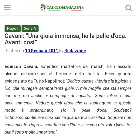
Napoli
Serie A
Cavani: “Una gioia immensa, ho la pelle d’oca.
Avanti così”
Posted on
10 Gennaio 2011
by
Redazione
Edinson Cavani
, autentico mattatore del match, ha rilasciato
alcune dichiarazioni al termine della partita. Ecco quanto
evidenziato da Tutto Napoli.net: “
Dedico questa vittoria e la tripletta a
Dio, che mi regala sempre tanta gioia. A mia moglie, che sta sempre
con me, ma anche ai compagni di squadra. Sono felice, è una
gioia immensa. Vedere questi tifosi che ci sostengono in questo
modo è straordinario. Ho la pelle d’oca. Scudetto?
Dobbiamo continuare così, senza guardare la classifica. Sognare non
costa niente. Dopo la sconfitta con l’Inter ci siamo ritrovati. Questi tre
punti sono molto importanti”.