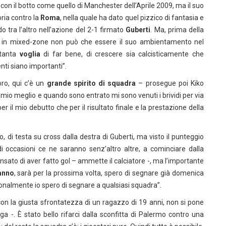
o con il botto come quello di Manchester dell’Aprile 2009, ma il suo
oria contro la
Roma
, nella quale ha dato quel pizzico di fantasia e
o tra l’altro nell’azione del 2-1 firmato
Guberti
. Ma, prima della
iste in mixed-zone non può che essere il suo ambientamento nel
 tanta
voglia
di far bene, di crescere sia calcisticamente che
i siano importanti”.
oro, qui c’è un
grande spirito di squadra
– prosegue poi Kiko
 mio meglio e quando sono entrato mi sono venuti i brividi per via
 per il mio debutto che per il risultato finale e la prestazione della
 di testa su cross dalla destra di Guberti, ma visto il punteggio
 occasioni ce ne saranno senz’altro altre, a cominciare dalla
ato di aver fatto gol – ammette il calciatore -, ma l’importante
anno
, sarà per la prossima volta, spero di segnare già domenica
onalmente io spero di segnare a qualsiasi squadra”.
on la giusta sfrontatezza di un ragazzo di 19 anni, non si pone
a -. È stato bello rifarci dalla sconfitta di Palermo contro una