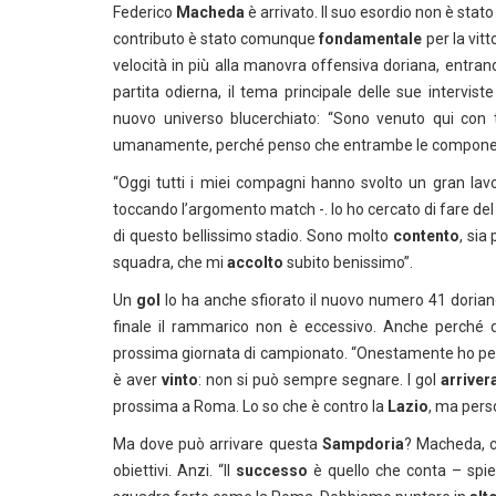
Federico
Macheda
è arrivato. Il suo esordio non è stat
contributo è stato comunque
fondamentale
per la vitt
velocità in più alla manovra offensiva doriana, entrand
partita odierna, il tema principale delle sue interv
nuovo universo blucerchiato: “Sono venuto qui con
umanamente, perché penso che entrambe le component
“Oggi tutti i miei compagni hanno svolto un gran lav
toccando l’argomento match -. Io ho cercato di fare del
di questo bellissimo stadio. Sono molto
contento
, sia
squadra, che mi
accolto
subito benissimo”.
Un
gol
lo ha anche sfiorato il nuovo numero 41 doriano,
finale il rammarico non è eccessivo. Anche perché di
prossima giornata di campionato. “Onestamente ho pens
è aver
vinto
: non si può sempre segnare. I gol
arriver
prossima a Roma. Lo so che è contro la
Lazio
, ma pers
Ma dove può arrivare questa
Sampdoria
? Macheda, c
obiettivi. Anzi. “Il
successo
è quello che conta – spieg