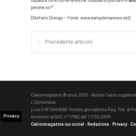
squadra forte come la Roma. Dobbiamo puntare in
alt
perché no?”.
[Stefano Orengo – Fonte: www.sampdorianews.net]
Precedente articolo
Calciomagazine ® since 2005 - Notizie Calcio suppleme
L'Opinionista
p.iva 01873660680 Testata giornalistica Reg. Trib. di P
Privacy
Iscrizione al ROC n°17982 del 17/02/2009
Calciomagazine sui social
-
Redazione
-
Privacy
-
Co