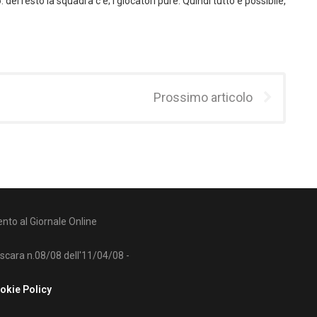
o
: del resto la squadra c’è; i giocatori pure. Quindi tutto è possibile,
Prossimo articolo
nto al Giornale Online
escara n.08/08 dell'11/04/08 -
okie Policy