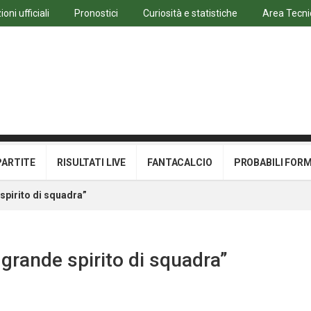
oni ufficiali
Pronostici
Curiosità e statistiche
Area Tecni
PARTITE
RISULTATI LIVE
FANTACALCIO
PROBABILI FOR
spirito di squadra”
 grande spirito di squadra”