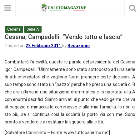
Cesena
Serie A
Cesena, Campedelli: “Vendo tutto e lascio”
Posted on
22 Febbraio 2011
by
Redazione
Combatterò l’inciviltà, queste le parole del presidente del Cesena
Igor Campedelli: “Ultimamente sono stato sottoposto ad una serie
di atti intimidatori che vogliono farmi prendere certe decisioni.
A
suo tempo sono stato un “pazzo” perché ho preso una società di B
che era ultima in una situazione drammatica e lo riportata alla A
con enormi sacrifici. Siamo arrivati al punto che vedo gente che va
al negozio e minaccia le commesse e alla mia famiglia. Io non ci
sto più, se si continua così la società la porto via con me. Sono
pronto a vendere e a restituire la squadra alla città.
[Salvatore Cannonito – Fonte: www.tuttopalermo.net]