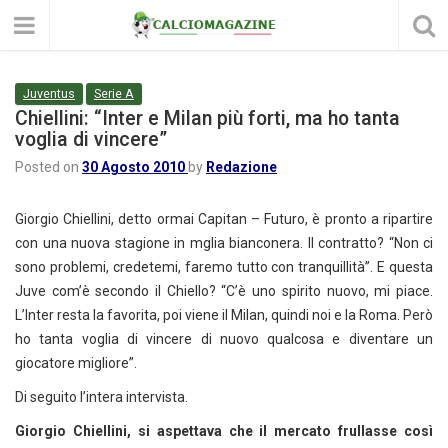
Juventus
Serie A
Chiellini: “Inter e Milan più forti, ma ho tanta
voglia di vincere”
Posted on
30 Agosto 2010
by
Redazione
Giorgio Chiellini, detto ormai Capitan – Futuro, è pronto a ripartire
con una nuova stagione in mglia bianconera. Il contratto? “Non ci
sono problemi, credetemi, faremo tutto con tranquillità”. E questa
Juve com’è secondo il Chiello? “C’è uno spirito nuovo, mi piace.
L’Inter resta la favorita, poi viene il Milan, quindi noi e la Roma. Però
ho tanta voglia di vincere di nuovo qualcosa e diventare un
giocatore migliore”.
Di seguito l’intera intervista.
Giorgio Chiellini, si aspettava che il mercato frullasse così