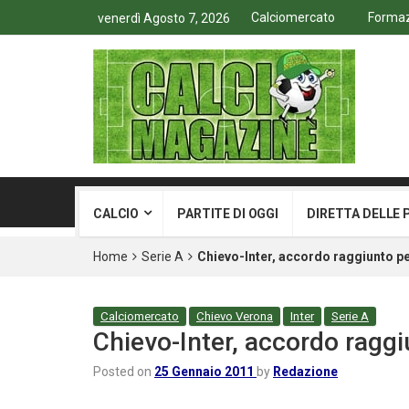
Calciomercato
Formazi
venerdì Agosto 7, 2026
CALCIO
PARTITE DI OGGI
DIRETTA DELLE 
Home
Serie A
Chievo-Inter, accordo raggiunto pe
Calciomercato
Chievo Verona
Inter
Serie A
Chievo-Inter, accordo raggi
Posted on
25 Gennaio 2011
by
Redazione