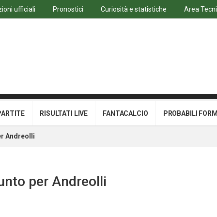
oni ufficiali
Pronostici
Curiosità e statistiche
Area Tecn
PARTITE
RISULTATI LIVE
FANTACALCIO
PROBABILI FOR
r Andreolli
unto per Andreolli