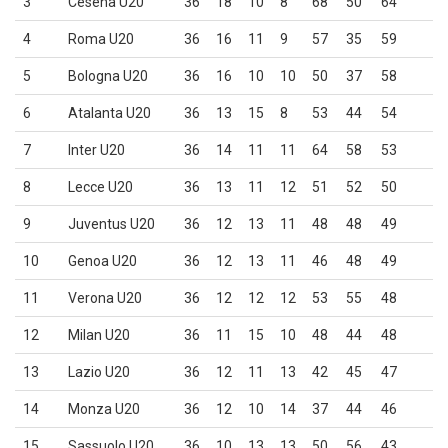
3
Cesena U20
36
18
10
8
68
50
64
4
Roma U20
36
16
11
9
57
35
59
5
Bologna U20
36
16
10
10
50
37
58
6
Atalanta U20
36
13
15
8
53
44
54
7
Inter U20
36
14
11
11
64
58
53
8
Lecce U20
36
13
11
12
51
52
50
9
Juventus U20
36
12
13
11
48
48
49
10
Genoa U20
36
12
13
11
46
48
49
11
Verona U20
36
12
12
12
53
55
48
12
Milan U20
36
11
15
10
48
44
48
13
Lazio U20
36
12
11
13
42
45
47
14
Monza U20
36
12
10
14
37
44
46
15
Sassuolo U20
36
10
13
13
50
56
43