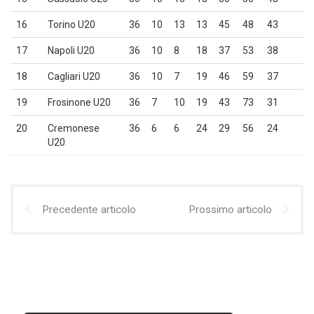
16
Torino U20
36
10
13
13
45
48
43
17
Napoli U20
36
10
8
18
37
53
38
18
Cagliari U20
36
10
7
19
46
59
37
19
Frosinone U20
36
7
10
19
43
73
31
20
Cremonese
36
6
6
24
29
56
24
U20
Precedente articolo
Prossimo articolo