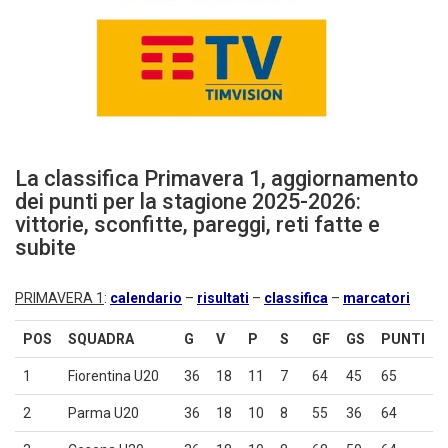
La classifica Primavera 1, aggiornamento
dei punti per la stagione 2025-2026:
vittorie, sconfitte, pareggi, reti fatte e
subite
PRIMAVERA 1
:
calendario
–
risultati
–
classifica
–
marcatori
POS
SQUADRA
G
V
P
S
GF
GS
PUNTI
1
Fiorentina U20
36
18
11
7
64
45
65
2
Parma U20
36
18
10
8
55
36
64