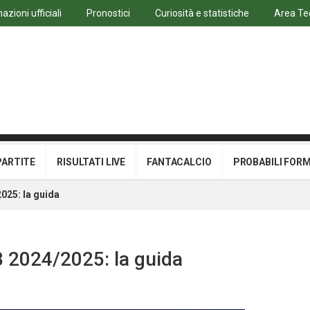
azioni ufficiali
Pronostici
Curiosità e statistiche
Area Te
PARTITE
RISULTATI LIVE
FANTACALCIO
PROBABILI FOR
025: la guida
B 2024/2025: la guida