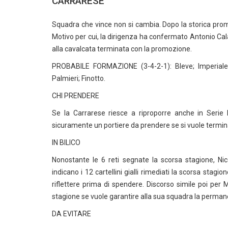
CARRARESE
Squadra che vince non si cambia. Dopo la storica prom
Motivo per cui, la dirigenza ha confermato Antonio Cal
alla cavalcata terminata con la promozione.
PROBABILE FORMAZIONE (3-4-2-1): Bleve; Imperiale, C
Palmieri; Finotto.
CHI PRENDERE
Se la Carrarese riesce a riproporre anche in Serie
sicuramente un portiere da prendere se si vuole terminar
IN BILICO
Nonostante le 6 reti segnate la scorsa stagione, Nic
indicano i 12 cartellini gialli rimediati la scorsa stag
riflettere prima di spendere. Discorso simile poi per 
stagione se vuole garantire alla sua squadra la perman
DA EVITARE