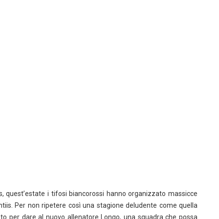
is, quest’estate i tifosi biancorossi hanno organizzato massicce
ntiis. Per non ripetere così una stagione deludente come quella
to per dare al nuovo allenatore Longo, una squadra che possa