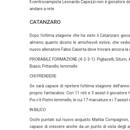
Il centrocampista Leonardo Capezzi non è giocatore da 
andare a rete.
CATANZARO
Dopo l’ottima stagione che ha visto il Catanzaro giocar
almeno quanto dicono le amichevoli estive, che vedon
nuovo allenatore Fabio Caserta deve trovare ancora la q
PROBABILE FORMAZIONE (4-2-3-1): Pigliacelli; Situm, A
Biasci; Pittarello, Iemmello.
CHI PRENDERE
Se sarà capace di ripetere l’ottima stagione dell’ann
proprio fantacalcio. Con 11 reti e 3 assist il giocatore
Poi c’è Pietro Iemmello, le cui 17 marcature e i 7 assis
IN BILICO
Occhi puntati sul nuovo acquisto Mattia Compagnon, ch
capace di crescere anche da un punto di vista degli as