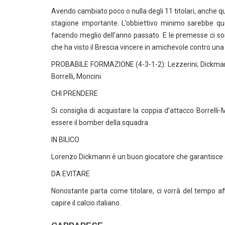
Avendo cambiato poco o nulla degli 11 titolari, anche q
stagione importante. L’obbiettivo minimo sarebbe que
facendo meglio dell’anno passato. E le premesse ci son
che ha visto il Brescia vincere in amichevole contro un
PROBABILE FORMAZIONE (4-3-1-2): Lezzerini; Dickmann, 
Borrelli, Moncini.
CHI PRENDERE
Si consiglia di acquistare la coppia d’attacco Borrelli
essere il bomber della squadra.
IN BILICO
Lorenzo Dickmann è un buon giocatore che garantisce a
DA EVITARE
Nonostante parta come titolare, ci vorrà del tempo af
capire il calcio italiano.