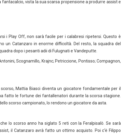
fantacalcio, vista la sua scarsa propensione a produrre assist e
si i Play Off, non sarà facile per i calabresi ripetersi. Questo è
o un Catanzaro in enorme difficoltà. Del resto, la squadra del
uadra dopo i pesanti adii di Fulugnati e Vandeputte.
ntonini, Scognamillo, Krajnc; Petriccione, Pontisso; Compagnon,
o scorso, Mattia Biasci diventa un giocatore fondamentale per il
 ha fatto le fortune dei fantallenatori durante la scorsa stagione.
t dello scorso campionato, lo rendono un giocatore da asta.
e lo scorso anno ha siglato 5 reti con la Feralpisalò. Se sarà
sist, il Catanzaro avrà fatto un ottimo acquisto. Poi c’è Filippo