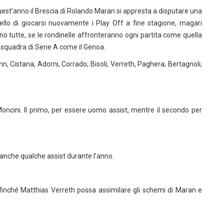
uest’anno il Brescia di Rolando Maran si appresta a disputare una
llo di giocarsi nuovamente i Play Off a fine stagione, magari
o tutte, se le rondinelle affronteranno ogni partita come quella
a squadra di Serie A come il Genoa.
Cistana, Adorni, Corrado; Bisoli, Verreth, Paghera; Bertagnoli;
-Moncini. Il primo, per essere uomo assist, mentre il secondo per
nche qualche assist durante l’anno.
finché Matthias Verreth possa assimilare gli schemi di Maran e